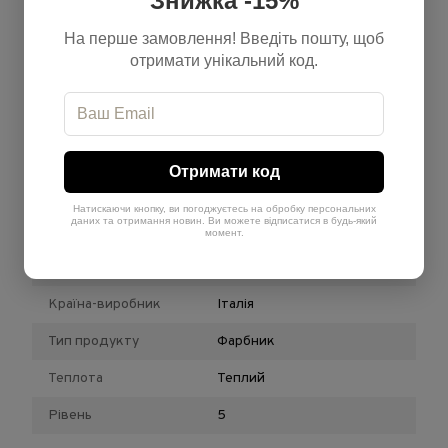
Знижка -15%
ТЕТРАМЕТИЛАЦЕТИЛОКТАГІДРОНАФТАЛЕНИ, п-АМІНОФЕНОЛ, 4-
На перше замовлення! Введіть пошту, щоб
АМІНО-2-ГІДРОКСИТОЛУОЛЕН, м-АМІНОФЕНОЛ, п-
отримати унікальний код.
МЕТИЛАМІНОФЕНОЛСУЛЬФАТ, РЕЗОРЦИНОЛ,
ФЕНІЛМЕТИЛПІРАЗОЛОН.
Характеристики
Отримати код
Бренд
Solfine
Натискаючи кнопку, ви погоджуєтесь на обробку персональних
даних та отримання новин. Ви можете відписатися в будь-який
Відтінок
Золотистий, Червоний
момент.
Обʼєм
100 мл
Країна-виробник
Італія
Тип продукту
Фарбник
Теплота
Теплий
Рівень
5