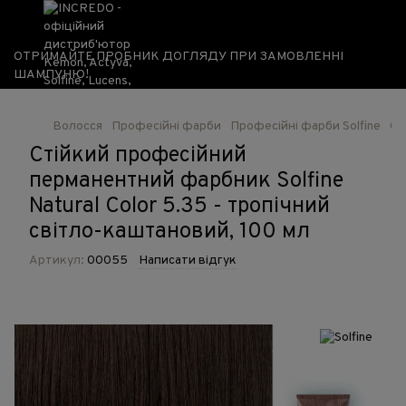
ОТРИМАЙТЕ ПРОБНИК ДОГЛЯДУ ПРИ ЗАМОВЛЕННІ
ШАМПУНЮ!
Волосся
Професійні фарби
Професійні фарби Solfine
Ст
Стійкий професійний
перманентний фарбник Solfine
Natural Color 5.35 - тропічний
світло-каштановий, 100 мл
Артикул:
00055
Написати відгук