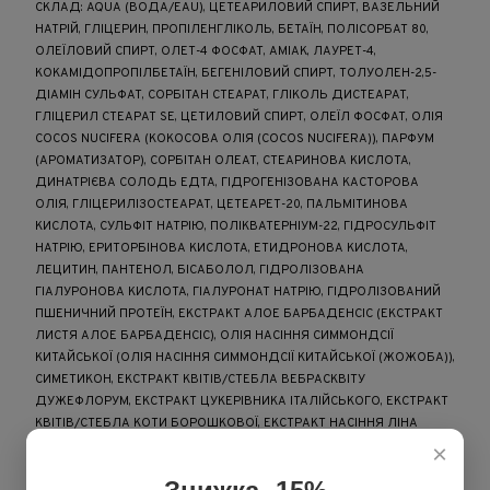
СКЛАД: AQUA (ВОДА/EAU), ЦЕТЕАРИЛОВИЙ СПИРТ, ВАЗЕЛЬНИЙ
НАТРІЙ, ГЛІЦЕРИН, ПРОПІЛЕНГЛІКОЛЬ, БЕТАЇН, ПОЛІСОРБАТ 80,
ОЛЕЇЛОВИЙ СПИРТ, ОЛЕТ-4 ФОСФАТ, АМІАК, ЛАУРЕТ-4,
КОКАМІДОПРОПІЛБЕТАЇН, БЕГЕНІЛОВИЙ СПИРТ, ТОЛУОЛЕН-2,5-
ДІАМІН СУЛЬФАТ, СОРБІТАН СТЕАРАТ, ГЛІКОЛЬ ДИСТЕАРАТ,
ГЛІЦЕРИЛ СТЕАРАТ SE, ЦЕТИЛОВИЙ СПИРТ, ОЛЕЇЛ ФОСФАТ, ОЛІЯ
COCOS NUCIFERA (КОКОСОВА ОЛІЯ (COCOS NUCIFERA)), ПАРФУМ
(АРОМАТИЗАТОР), СОРБІТАН ОЛЕАТ, СТЕАРИНОВА КИСЛОТА,
ДИНАТРІЄВА СОЛОДЬ ЕДТА, ГІДРОГЕНІЗОВАНА КАСТОРОВА
ОЛІЯ, ГЛІЦЕРИЛІЗОСТЕАРАТ, ЦЕТЕАРЕТ-20, ПАЛЬМІТИНОВА
КИСЛОТА, СУЛЬФІТ НАТРІЮ, ПОЛІКВАТЕРНІУМ-22, ГІДРОСУЛЬФІТ
НАТРІЮ, ЕРИТОРБІНОВА КИСЛОТА, ЕТИДРОНОВА КИСЛОТА,
ЛЕЦИТИН, ПАНТЕНОЛ, БІСАБОЛОЛ, ГІДРОЛІЗОВАНА
ГІАЛУРОНОВА КИСЛОТА, ГІАЛУРОНАТ НАТРІЮ, ГІДРОЛІЗОВАНИЙ
ПШЕНИЧНИЙ ПРОТЕЇН, ЕКСТРАКТ АЛОЕ БАРБАДЕНСІС (ЕКСТРАКТ
ЛИСТЯ АЛОЕ БАРБАДЕНСІС), ОЛІЯ НАСІННЯ СИММОНДСІЇ
КИТАЙСЬКОЇ (ОЛІЯ НАСІННЯ СИММОНДСІЇ КИТАЙСЬКОЇ (ЖОЖОБА)),
СИМЕТИКОН, ЕКСТРАКТ КВІТІВ/СТЕБЛА ВЕБРАСКВІТУ
ДУЖЕФЛОРУМ, ЕКСТРАКТ ЦУКЕРІВНИКА ІТАЛІЙСЬКОГО, ЕКСТРАКТ
КВІТІВ/СТЕБЛА КОТИ БОРОШКОВОЇ, ЕКСТРАКТ НАСІННЯ ЛІНА
ПОХОРОННОГО (ЕКСТРАКТ НАСІННЯ ЛЛЯНУ), ЛИМОННА КИСЛОТА,
×
МОЛОЧНА КИСЛОТА, БЕНЗИЛОВИЙ СПИРТ, БЕНЗОАТ НАТРІЮ,
ФЕНОКСІЕТАНОЛ, СОРБАТ КАЛІЮ,