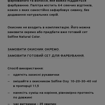
фарбованого та волосся, яке важко піддається
фарбуванню. Палітра містить 64 сяючих відтінків,
кожен з яких самостійно зафарбовує сивину, без
додавання натуральних серій.
Окисник не входить в комплектацію. Його можна
замовити окремо або придбати вже готовий сет
Solfine Natural Color.
ЗАМОВИТИ ОКИСНИК ОКРЕМО.
ЗАМОВИТИ ГОТОВИЙ СЕТ ДЛЯ ФАРБУВАННЯ.
Спосіб використання:
одягніть захисні рукавички
змішайте з окисником Solfine Oxy 10-20-30-40 vol
в пропорції 1:1,5
нанесіть суміш на коріння, рівномірно протяніть
по довжині
час витримки - 35 хвилин