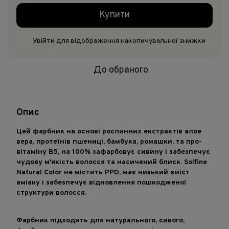
Купити
Увійти
для відображення накопичувальної знижки
%
До обраного
Опис
Цей фарбник на основі рослинних екстрактів алое
вера, протеїнів пшениці, бамбука, ромашки, та про-
вітаміну B5, на 100% зафарбовує сивину і забезпечує
чудову м'якість волосся та насичений блиск. Solfine
Natural Color не містить PPD, має низький вміст
аміаку і забезпечує відновлення пошкодженої
структури волосся.
Фарбник підходить для натурального, сивого,