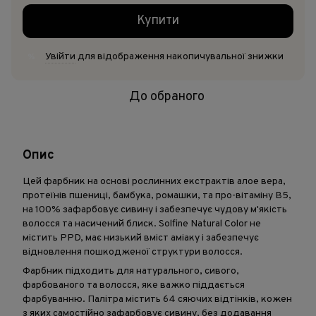
Купити
Увійти
для відображення накопичувальної знижки
%
До обраного
Опис
Цей фарбник на основі рослинних екстрактів алое вера,
протеїнів пшениці, бамбука, ромашки, та про-вітаміну B5,
на 100% зафарбовує сивину і забезпечує чудову м'якість
волосся та насичений блиск. Solfine Natural Color не
містить PPD, має низький вміст аміаку і забезпечує
відновлення пошкодженої структури волосся.
Фарбник підходить для натурального, сивого,
фарбованого та волосся, яке важко піддається
фарбуванню. Палітра містить 64 сяючих відтінків, кожен
з яких самостійно зафарбовує сивину, без додавання