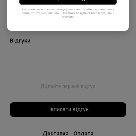
Теплота
Холодний
Натискаючи кнопку, ви погоджуєтесь на обробку персональних
даних та отримання новин. Ви можете відписатися в будь-який
момент.
Рівень
6
Відгуки
Додайте перший відгук
Написати відгук
Доставка
Оплата