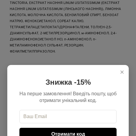
TINCTORIA, ЕКСТРАКТ НАСІННЯ LINUM USITATISSIMUM (ЕКСТРАКТ
НАСІННЯ LINUM USITATISSIMUM (ЛІНСЬКОГО НАСІННЯ)), ЛІМОННА
КИСЛОТА, МОЛОЧНА КИСЛОТА, БЕНЗИЛОВИЙ СПИРТ, БЕНЗОАТ
НАТРІЮ, ФЕНОКСИЕТАНОЛ, СОРБАТ КАЛІЮ,
ТЕТРАМЕТИЛАЦЕТИЛОКТАГІДРОНАФТАЛЕНИ, ТОЛУЕН-2,5-
ДІАМІНСУЛЬФАТ, 2-МЕТИЛРЕЗОРЦИНОЛ, м-АМІНОФЕНОЛ, 2,4-
ДІАМІНОФЕНОКСИЕТАНОЛ HCl, п-АМІНОФЕНОЛ, п-
МЕТИЛАМІНОФЕНОЛ СУЛЬФАТ, РЕЗОРЦИН,
ФЕНИЛМЕТИЛПІРАЗОЛОН.
×
Характеристики
Знижка -15%
Бренд
Solfine
На перше замовлення! Введіть пошту, щоб
Відтінок
Попелястий, Золотистий
отримати унікальний код.
Обʼєм
100 мл
Країна-виробник
Італія
Тип продукту
Фарбник
Отримати код