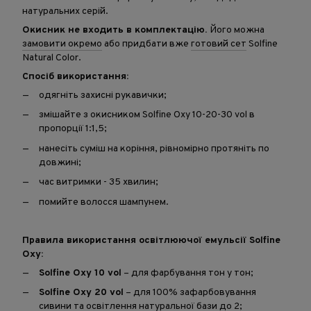
натуральних серій.
Окисник не входить в комплектацію.
Його можна
замовити окремо
або придбати вже
готовий сет
Solfine
Natural Color.
Спосіб використання:
одягніть захисні рукавички;
змішайте з окисником Solfine Oxy 10-20-30 vol в
пропорції 1:1,5;
нанесіть суміш на коріння, рівномірно протяніть по
довжині;
час витримки - 35 хвилин;
помийте волосся шампунем.
Правила використання освітлюючої емульсії Solfine
Oxy:
Solfine Oxy 10 vol
– для фарбування тон у тон;⁠
Solfine Oxy 20 vol
– для 100% зафарбовування
сивини та освітлення натуральної бази до 2;