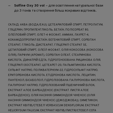
Solfine Oxy 30 vol
– для освітлення натуральної бази
до 3 тонів та створення більш яскравих відтінків.
СКЛАД: АКВА (ВОДА/EAU), ЦЕТЕАРИЛОВИЙ СПИРТ, ПЕТРОЛАТУМ,
ГЛІЦЕРИН, ПРОПИЛЕНГЛІКОЛЬ, БЕТАЇН, ПОЛІСОРБАТ 80,
ОЛЕЇЛОВИЙ СПИРТ, ОЛЕТ-4 ФОСФАТ, АММІАК, ЛАУРЕТ-4,
КОКАМІДОПРОПИЛ БЕТАЇН, БЕГЕНИЛОВИЙ СПИРТ, СОРБІТАН
СТЕАРАТ, ГЛІКОЛЬ ДИСТЕАРАТ, ГЛІЦЕРИЛ СТЕАРАТ SE,
ЦЕТИЛОВИЙ СПИРТ, ОЛЕЇЛ ФОСФАТ, ОЛІЯ КОКОСОВА (КОКОСОВА
ОЛІЯ), ПАРФУМ (АРОМАТ), СОРБІТАН ОЛЕАТ, СТЕАРИНОВА
КИСЛОТА, ДИНАТРІЙ ЕДТА, ГІДРОГЕНІЗОВАНА РИЦИНОВА ОЛІЯ,
ГЛІЦЕРИЛ ІЗОСТЕАРАТ, ЦЕТЕАРЕТ-20, ПАЛЬМІТИНОВА КИСЛОТА,
СУЛЬФІТ НАТРІЮ, ПОЛІКВАТЕРНІУМ-22, ГІДРОСУЛЬФІТ НАТРІЮ,
ЕРИТОРБІНОВА КИСЛОТА, ЕТІДРОНОВА КИСЛОТА, ЛЕЦИТИН,
ПАНТЕНОЛ, БІСАБОЛОЛ, ГІДРОЛІЗОВАНА ГІАЛУРОНОВА КИСЛОТА,
ГІАЛУРОНАТ НАТРІЮ, ГІДРОЛІЗОВАНИЙ ПШЕНИЧНИЙ БІЛОК,
ЕКСТРАКТ АЛОЕ БАРБАДЕНСІС (ЕКСТРАКТ ЛИСТЯ АЛОЕ
БАРБАДЕНСІС), ОЛІЯ НАСІННЯ СИММОНДСІЯ ЧІНЕНСІС (ОЛІЯ
НАСІННЯ СИММОНДСІЯ ЧІНЕНСІС (ДЖОДЖОБА)), СИМЕТИКОН,
ЕКСТРАКТ КВІТІВ/СТЕБЕЛ VERBASCUM DENSIFLORUM, ЕКСТРАКТ
HELICRYSUM ITALICUM, ЕКСТРАКТ КВІТІВ/ЛИСТЯ/СТЕБЕЛ COTA