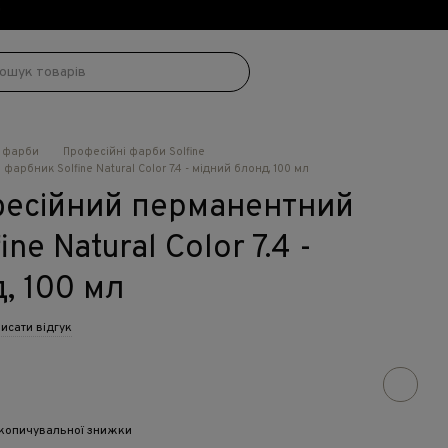
!
і фарби
Професійні фарби Solfine
рбник Solfine Natural Color 7.4 - мідний блонд, 100 мл
фесійний перманентний
ne Natural Color 7.4 -
, 100 мл
исати відгук
копичувальної знижки