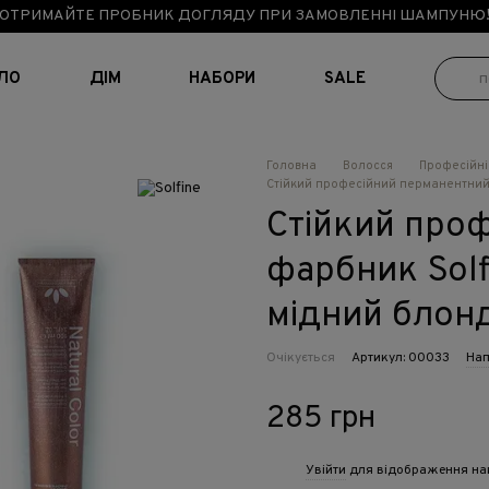
ОТРИМАЙТЕ ПРОБНИК ДОГЛЯДУ ПРИ ЗАМОВЛЕННІ ШАМПУНЮ
ІЛО
ДІМ
НАБОРИ
SALE
Головна
Волосся
Професійн
Стійкий професійний перманентний фа
Стійкий про
фарбник Solfi
мідний блонд
Очікується
Артикул: 00033
Нап
285 грн
Увійти
для відображення на
%