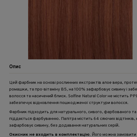
Опис
Цей фарбник на основі рослинних екстрактів алое вера, протеї
ромашки, та про-вітаміну B5, на 100% зафарбовує сивину і заб
волосся та насичений блиск. Solfine Natural Color не містить PPD
забезпечує відновлення пошкодженої структури волосся.
Фарбник підходить для натурального, сивого, фарбованого та
піддається фарбуванню. Палітра містить 64 сяючих відтінків, 
зафарбовує сивину, без додавання натуральних серій.
Окисник не входить в комплектацію.
Його можна
замовити