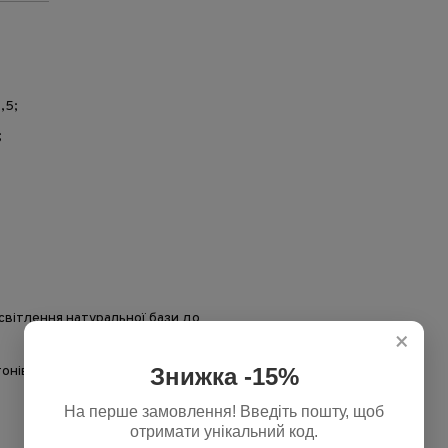
,5;
;
вітлення натуральної бази до
×
тонів та створення більш
Знижка -15%
На перше замовлення! Введіть пошту, щоб
отримати унікальний код.