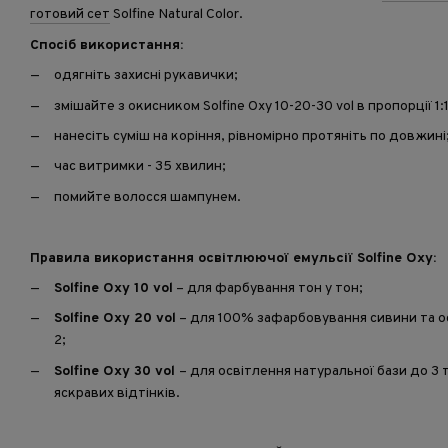
готовий сет
Solfine Natural Color.
Спосіб використання:
одягніть захисні рукавички;
змішайте з окисником Solfine Oxy 10-20-30 vol в пропорції 1:1
нанесіть суміш на коріння, рівномірно протяніть по довжині
час витримки - 35 хвилин;
помийте волосся шампунем.
Правила використання освітлюючої емульсії Solfine Oxy:
Solfine Oxy 10 vol
– для фарбування тон у тон;⁠
Solfine Oxy 20 vol
– для 100% зафарбовування сивини та ос
2;
Solfine Oxy 30 vol
– для освітлення натуральної бази до 3 
яскравих відтінків.