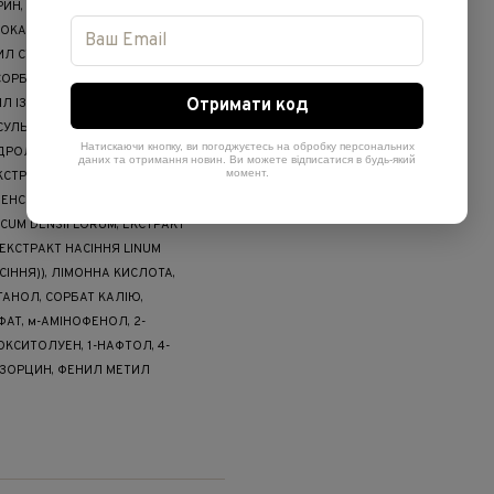
ИН, ПРОПИЛЕНГЛІКОЛЬ, БЕТАЇН,
 КОКАМІДОПРОПИЛ БЕТАЇН,
ИЛ СТЕАРАТ SE, ЦЕТИЛОВИЙ СПИРТ,
СОРБІТАН ОЛЕАТ, СТЕАРИНОВА
Отримати код
Л ІЗОСТЕАРАТ, ЦЕТЕАРЕТ-20,
СУЛЬФІТ НАТРІЮ, ЕРИТОРБІНОВА
Натискаючи кнопку, ви погоджуєтесь на обробку персональних
ІДРОЛІЗОВАНА ГІАЛУРОНОВА
даних та отримання новин. Ви можете відписатися в будь-який
момент.
ЕКСТРАКТ АЛОЕ БАРБАДЕНСІС
НЕНСІС (ОЛІЯ НАСІННЯ СИММОНДСІЯ
CUM DENSIFLORUM, ЕКСТРАКТ
 ЕКСТРАКТ НАСІННЯ LINUM
СІННЯ)), ЛІМОННА КИСЛОТА,
АНОЛ, СОРБАТ КАЛІЮ,
АТ, м-АМІНОФЕНОЛ, 2-
КСИТОЛУЕН, 1-НАФТОЛ, 4-
ЕЗОРЦИН, ФЕНИЛ МЕТИЛ