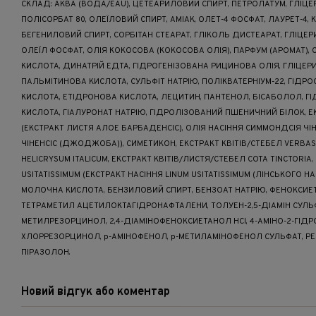
СКЛАД: АКВА (ВОДА/EAU), ЦЕТЕАРИЛОВИЙ СПИРТ, ПЕТРОЛАТУМ, ГЛІЦЕР
ПОЛІСОРБАТ 80, ОЛЕЇЛОВИЙ СПИРТ, АМІАК, ОЛЕТ-4 ФОСФАТ, ЛАУРЕТ-4,
БЕГЕНИЛОВИЙ СПИРТ, СОРБІТАН СТЕАРАТ, ГЛІКОЛЬ ДИСТЕАРАТ, ГЛІЦЕР
ОЛЕЇЛ ФОСФАТ, ОЛІЯ КОКОСОВА (КОКОСОВА ОЛІЯ), ПАРФУМ (АРОМАТ), 
КИСЛОТА, ДИНАТРІЙ ЕДТА, ГІДРОГЕНІЗОВАНА РИЦИНОВА ОЛІЯ, ГЛІЦЕРИ
ПАЛЬМІТИНОВА КИСЛОТА, СУЛЬФІТ НАТРІЮ, ПОЛІКВАТЕРНІУМ-22, ГІДРО
КИСЛОТА, ЕТІДРОНОВА КИСЛОТА, ЛЕЦИТИН, ПАНТЕНОЛ, БІСАБОЛОЛ, Г
КИСЛОТА, ГІАЛУРОНАТ НАТРІЮ, ГІДРОЛІЗОВАНИЙ ПШЕНИЧНИЙ БІЛОК, 
(ЕКСТРАКТ ЛИСТЯ АЛОЕ БАРБАДЕНСІС), ОЛІЯ НАСІННЯ СИММОНДСІЯ ЧІ
ЧІНЕНСІС (ДЖОДЖОБА)), СИМЕТИКОН, ЕКСТРАКТ КВІТІВ/СТЕБЕЛ VERBAS
HELICRYSUM ITALICUM, ЕКСТРАКТ КВІТІВ/ЛИСТЯ/СТЕБЕЛ COTA TINCTORIA,
USITATISSIMUM (ЕКСТРАКТ НАСІННЯ LINUM USITATISSIMUM (ЛІНСЬКОГО НА
МОЛОЧНА КИСЛОТА, БЕНЗИЛОВИЙ СПИРТ, БЕНЗОАТ НАТРІЮ, ФЕНОКСИЕТ
ТЕТРАМЕТИЛ АЦЕТИЛОКТАГІДРОНАФТАЛЕНИ, ТОЛУЕН-2,5-ДІАМІН СУЛЬФ
МЕТИЛРЕЗОРЦИНОЛ, 2,4-ДІАМІНОФЕНОКСИЕТАНОЛ HCl, 4-АМІНО-2-ГІДРО
ХЛОРРЕЗОРЦИНОЛ, p-АМІНОФЕНОЛ, p-МЕТИЛАМІНОФЕНОЛ СУЛЬФАТ, Р
ПІРАЗОЛОН.
Новий відгук або коментар