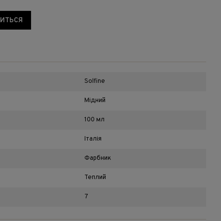
виться
Solfine
Мідний
100 мл
Італія
Фарбник
Теплий
7