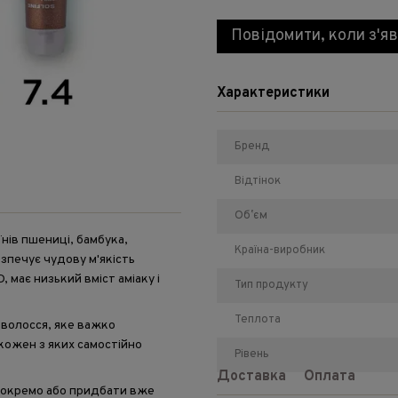
Повідомити, коли з'я
Характеристики
Бренд
Відтінок
Обʼєм
нів пшениці, бамбука,
Країна-виробник
езпечує чудову м'якість
, має низький вміст аміаку і
Тип продукту
Теплота
 волосся, яке важко
кожен з яких самостійно
Рівень
Доставка
Оплата
 окремо
або придбати вже