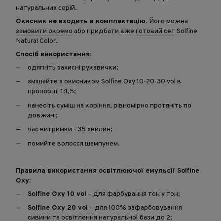
натуральних серій.
Окисник не входить в комплектацію.
Його можна
замовити окремо
або придбати вже
готовий сет
Solfine
Natural Color.
Спосіб використання:
одягніть захисні рукавички;
змішайте з окисником Solfine Oxy 10-20-30 vol в
пропорції 1:1,5;
нанесіть суміш на коріння, рівномірно протяніть по
довжині;
час витримки - 35 хвилин;
помийте волосся шампунем.
Правила використання освітлюючої емульсії Solfine
Oxy:
Solfine Oxy 10 vol
– для фарбування тон у тон;⁠
Solfine Oxy 20 vol
– для 100% зафарбовування
сивини та освітлення натуральної бази до 2;