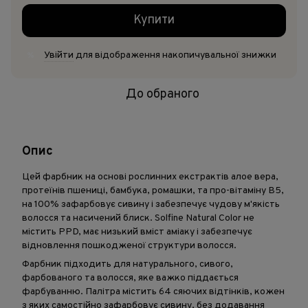
Купити
Увійти
для відображення накопичувальної знижки
%
До обраного
Опис
Цей фарбник на основі рослинних екстрактів алое вера,
протеїнів пшениці, бамбука, ромашки, та про-вітаміну B5,
на 100% зафарбовує сивину і забезпечує чудову м'якість
волосся та насичений блиск. Solfine Natural Color не
містить PPD, має низький вміст аміаку і забезпечує
відновлення пошкодженої структури волосся.
Фарбник підходить для натурального, сивого,
фарбованого та волосся, яке важко піддається
фарбуванню. Палітра містить 64 сяючих відтінків, кожен
з яких самостійно зафарбовує сивину, без додавання