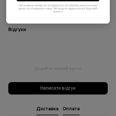
Теплота
Теплий
Натискаючи кнопку, ви погоджуєтесь на обробку персональних
даних та отримання новин. Ви можете відписатися в будь-який
Рівень
8
момент.
Відгуки
Додайте перший відгук
Написати відгук
Доставка
Оплата