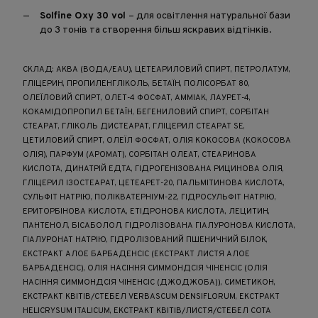
Solfine Oxy 30 vol
– для освітлення натуральної бази
до 3 тонів та створення більш яскравих відтінків.
СКЛАД: АКВА (ВОДА/EAU), ЦЕТЕАРИЛОВИЙ СПИРТ, ПЕТРОЛАТУМ,
ГЛІЦЕРИН, ПРОПИЛЕНГЛІКОЛЬ, БЕТАЇН, ПОЛІСОРБАТ 80,
ОЛЕЇЛОВИЙ СПИРТ, ОЛЕТ-4 ФОСФАТ, АММІАК, ЛАУРЕТ-4,
КОКАМІДОПРОПИЛ БЕТАЇН, БЕГЕНИЛОВИЙ СПИРТ, СОРБІТАН
СТЕАРАТ, ГЛІКОЛЬ ДИСТЕАРАТ, ГЛІЦЕРИЛ СТЕАРАТ SE,
ЦЕТИЛОВИЙ СПИРТ, ОЛЕЇЛ ФОСФАТ, ОЛІЯ КОКОСОВА (КОКОСОВА
ОЛІЯ), ПАРФУМ (АРОМАТ), СОРБІТАН ОЛЕАТ, СТЕАРИНОВА
КИСЛОТА, ДИНАТРІЙ ЕДТА, ГІДРОГЕНІЗОВАНА РИЦИНОВА ОЛІЯ,
ГЛІЦЕРИЛ ІЗОСТЕАРАТ, ЦЕТЕАРЕТ-20, ПАЛЬМІТИНОВА КИСЛОТА,
СУЛЬФІТ НАТРІЮ, ПОЛІКВАТЕРНІУМ-22, ГІДРОСУЛЬФІТ НАТРІЮ,
ЕРИТОРБІНОВА КИСЛОТА, ЕТІДРОНОВА КИСЛОТА, ЛЕЦИТИН,
ПАНТЕНОЛ, БІСАБОЛОЛ, ГІДРОЛІЗОВАНА ГІАЛУРОНОВА КИСЛОТА,
ГІАЛУРОНАТ НАТРІЮ, ГІДРОЛІЗОВАНИЙ ПШЕНИЧНИЙ БІЛОК,
ЕКСТРАКТ АЛОЕ БАРБАДЕНСІС (ЕКСТРАКТ ЛИСТЯ АЛОЕ
БАРБАДЕНСІС), ОЛІЯ НАСІННЯ СИММОНДСІЯ ЧІНЕНСІС (ОЛІЯ
НАСІННЯ СИММОНДСІЯ ЧІНЕНСІС (ДЖОДЖОБА)), СИМЕТИКОН,
ЕКСТРАКТ КВІТІВ/СТЕБЕЛ VERBASCUM DENSIFLORUM, ЕКСТРАКТ
HELICRYSUM ITALICUM, ЕКСТРАКТ КВІТІВ/ЛИСТЯ/СТЕБЕЛ COTA