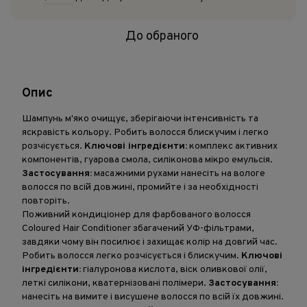
До обраного
Опис
Шампунь м'яко очищує, зберігаючи інтенсивність та
яскравість кольору. Робить волосся блискучим і легко
розчісується.
Ключові інгредієнти:
комплекс активних
компонентів, гуарова смола, силіконова мікро емульсія.
Застосування:
масажними рухами нанесіть на вологе
волосся по всій довжині, промийте і за необхідності
повторіть.
Поживний кондиціонер для фарбованого волосся
Coloured Hair Conditioner збагачений УФ-фільтрами,
завдяки чому він посилює і захищає колір на довгий час.
Робить волосся легко розчісується і блискучим.
Ключові
інгредієнти:
гіалуронова кислота, віск оливкової олії,
леткі силікони, кватернізовані полімери.
З
астосування:
нанесіть на вимите і висушене волосся по всій їх довжині.