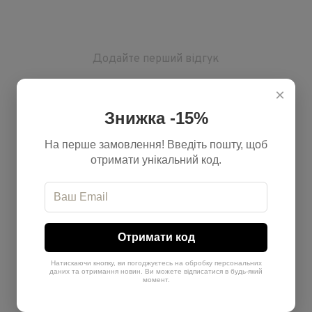
Додайте перший відгук
×
Написати відгук
Знижка -15%
На перше замовлення! Введіть пошту, щоб
отримати унікальний код.
Доставка
Оплата
Отримати код
Натискаючи кнопку, ви погоджуєтесь на обробку персональних
даних та отримання новин. Ви можете відписатися в будь-який
До відділення
момент.
Доставка Новою поштою до зручного для вас відділення