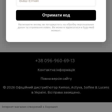
Отримати код
Натискаючи кнопку, ви погоджуєтесь на обробку персональних
даних та отримання новин. Ви можете відписатися в будь-який
момент.
+38 096-960-69-13
Контактна інформація
Повна версія сайту
© 2026 Офіційний дистриб'ютор Kemon, Actyva, Solfine & Lucens
в Україні. Всі права захищено.
Інтернет-магазин створений з Хорошоп