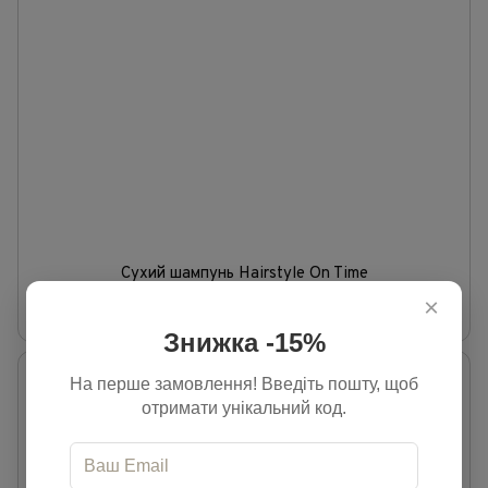
Сухий шампунь Hairstyle On Time
794 грн
×
В наявності
Знижка -15%
На перше замовлення! Введіть пошту, щоб
отримати унікальний код.