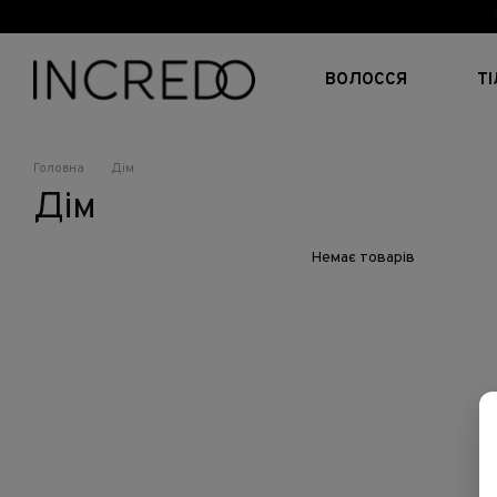
Перейти до основного контенту
ВОЛОССЯ
Т
Головна
Дім
Дім
Немає товарів