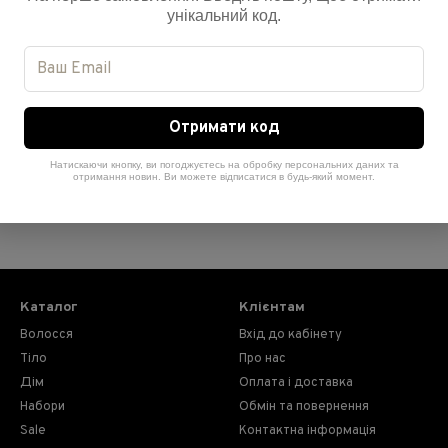
унікальний код.
Отримати код
Натискаючи кнопку, ви погоджуєтесь на обробку персональних даних та
отримання новин. Ви можете відписатися в будь-який момент.
Каталог
Клієнтам
Волосся
Вхід до кабінету
Тіло
Про нас
Дім
Оплата і доставка
Набори
Обмін та повернення
Sale
Контактна інформація