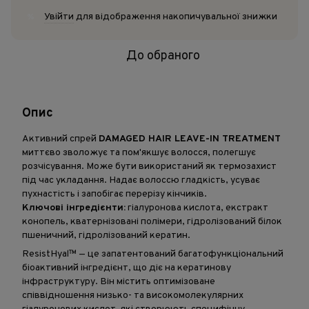
Увійти
для відображення накопичувальної знижки
%
До обраного
Опис
Активний спрей
DAMAGED HAIR LEAVE-IN TREATMENT
миттєво зволожує та пом'якшує волосся, полегшує
розчісування. Може бути використаний як термозахист
під час укладання. Надає волоссю гладкість, усуває
пухнастість і запобігає перерізу кінчиків.
Ключові інгредієнти:
гіалуронова кислота, екстракт
конопель, кватернізовані полімери, гідролізований білок
пшеничний, гідролізований кератин.
ResistHyal™ — це запатентований багатофункціональний
біоактивний інгредієнт, що діє на кератинову
інфраструктуру. Він містить оптимізоване
співвідношення низько- та високомолекулярних