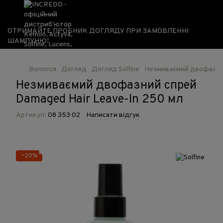
ОТРИМАЙТЕ ПРОБНИК ДОГЛЯДУ ПРИ ЗАМОВЛЕННІ
ШАМПУНЮ!
Волосся
Догляд
Догляд Solfine
Незмиваємий двофазний
Незмиваємий двофазний спрей
Damaged Hair Leave-In 250 мл
Артикул:
08 353 02
Написати відгук
−20%