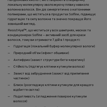
гіалуронових кислот, які створюють специфічну
локальну молекулярну зволожуючу плівку навколо
волокна волосся. Він діє синергетично з катіонними
полімерами, що містяться в продуктах Solfine, підвищує
гідратацію та силу волокна та значно покращує його
зовнішній вигляд.
ResistHyal™, що міститься у всіх шампунях, масках та
кондиціонерах Solfine – активний засіб для краси
волосся, тому ви отримаєте 7 дій в 1 продукті:
Гідратація (локальний буфер молекулярної вологи)
Природний об'єм (ефект обшивки)
Антифриз (захист структури бета-кератину)
Стійкість (підтягує клітини кутикули волоса)
Захист від забруднення (захист від прилипання
частинок)
Блиск (розгладжує клітини кутикули для кращого
відбиття світла)
Податливість (згладження поверхні кутикули
волосся)