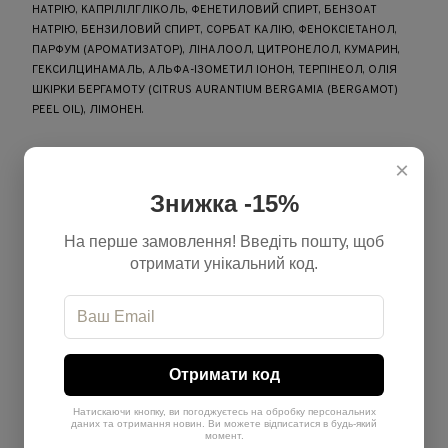
НАТРІЮ, КАПРІЛІЛГЛІКОЛЬ, ФЕНЕТИЛОВИЙ СПИРТ, БЕНЗОАТ
НАТРІЮ, БЕНЗИЛОВИЙ СПИРТ, СОРБАТ КАЛІЮ, ФЕНОКСІЕТАНОЛ,
ПАРФУМ (АРОМАТИЗАТОР), ЛІНАЛООЛ, ЦИТРОНЕЛОЛ, КУМАРИН,
ГЕКСИЛЦИНАМАЛЬ, АЛЬФА-ІЗОМЕТИЛ ІОНОН, ТЕРПІНЕОЛ, ОЛІЯ
ШКІРКИ БЕРГАМОТУ (CITRUS AURANTIUM BERGAMIA (BERGAMOT)
PEEL OIL), ЛІМОНЕН.
×
Характеристики
Знижка -15%
Бренд
Actyva
На перше замовлення! Введіть пошту, щоб
Обʼєм
250 мл
отримати унікальний код.
Країна-виробник
Італія
Тип продукту
Шампунь
Призначення
Для захисту кольору
Отримати код
Натискаючи кнопку, ви погоджуєтесь на обробку персональних
даних та отримання новин. Ви можете відписатися в будь-який
момент.