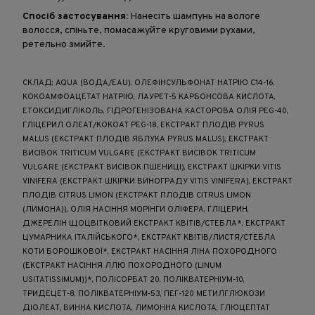
Спосіб застосування:
Нанесіть шампунь на вологе
волосся, спіньте, помасажуйте круговими рухами,
ретельно змийте.
СКЛАД: AQUA (ВОДА/EAU), ОЛЕФІНСУЛЬФОНАТ НАТРІЮ C14-16,
КОКОАМФОАЦЕТАТ НАТРІЮ, ЛАУРЕТ-5 КАРБОНСОВА КИСЛОТА,
ЕТОКСИДИГЛІКОЛЬ, ГІДРОГЕНІЗОВАНА КАСТОРОВА ОЛІЯ PEG-40,
ГЛІЦЕРИЛ ОЛЕАТ/КОКОАТ PEG-18, ЕКСТРАКТ ПЛОДІВ PYRUS
MALUS (ЕКСТРАКТ ПЛОДІВ ЯБЛУКА PYRUS MALUS), ЕКСТРАКТ
ВИСІВОК TRITICUM VULGARE (ЕКСТРАКТ ВИСІВОК TRITICUM
VULGARE (ЕКСТРАКТ ВИСІВОК ПШЕНИЦІ), ЕКСТРАКТ ШКІРКИ VITIS
VINIFERA (ЕКСТРАКТ ШКІРКИ ВИНОГРАДУ VITIS VINIFERA), ЕКСТРАКТ
ПЛОДІВ CITRUS LIMON (ЕКСТРАКТ ПЛОДІВ CITRUS LIMON
(ЛИМОНА)), ОЛІЯ НАСІННЯ МОРІНГИ ОЛІФЕРА, ГЛІЦЕРИН,
ДЖЕРЕЛІН ЩОЦВІТКОВИЙ ЕКСТРАКТ КВІТІВ/СТЕБЛА*, ЕКСТРАКТ
ЦУМАРНИКА ІТАЛІЙСЬКОГО*, ЕКСТРАКТ КВІТІВ/ЛИСТЯ/СТЕБЛА
КОТИ БОРОШКОВОЇ*, ЕКСТРАКТ НАСІННЯ ЛІНА ПОХОРОДНОГО
(ЕКСТРАКТ НАСІННЯ ЛЛЮ ПОХОРОДНОГО (LINUM
USITATISSIMUM))*, ПОЛІСОРБАТ 20, ПОЛІКВАТЕРНІУМ-10,
ТРИДЕЦЕТ-8, ПОЛІКВАТЕРНІУМ-53, ПЕГ-120 МЕТИЛГЛЮКОЗИ
ДІОЛЕАТ, ВИННА КИСЛОТА, ЛИМОННА КИСЛОТА, ГЛЮЦЕПТАТ