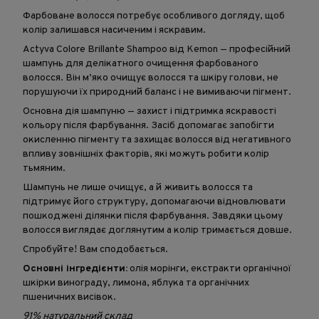
Фарбоване волосся потребує особливого догляду, щоб
колір залишався насиченим і яскравим.
Actyva Colore Brillante Shampoo від Kemon — професійний
шампунь для делікатного очищення фарбованого
волосся. Він м’яко очищує волосся та шкіру голови, не
порушуючи їх природний баланс і не вимиваючи пігмент.
Основна дія шампуню — захист і підтримка яскравості
кольору після фарбування. Засіб допомагає запобігти
окисленню пігменту та захищає волосся від негативного
впливу зовнішніх факторів, які можуть робити колір
тьмяним.
Шампунь не лише очищує, а й живить волосся та
підтримує його структуру, допомагаючи відновлювати
пошкоджені ділянки після фарбування. Завдяки цьому
волосся виглядає доглянутим а колір тримається довше.
Спробуйте! Вам сподобається.
Основні інгредієнти:
олія морінги, екстракти органічної
шкірки винограду, лимона, яблука та органічних
пшеничних висівок.
91% натуральний склад