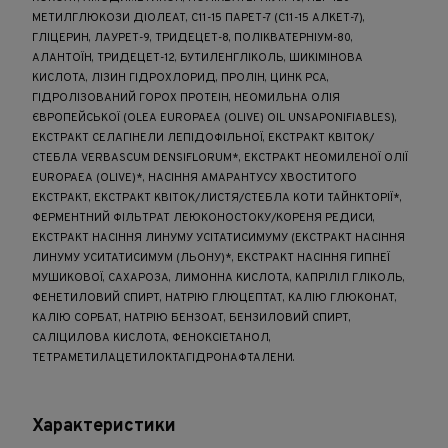
МЕТИЛГЛЮКОЗИ ДІОЛЕАТ, C11-15 ПАРЕТ-7 (C11-15 АЛКЕТ-7),
ГЛІЦЕРИН, ЛАУРЕТ-9, ТРИДЕЦЕТ-8, ПОЛІКВАТЕРНІУМ-80,
АЛАНТОЇН, ТРИДЕЦЕТ-12, БУТИЛЕНГЛІКОЛЬ, ШИКІМІНОВА
КИСЛОТА, ЛІЗИН ГІДРОХЛОРИД, ПРОЛІН, ЦИНК PCA,
ГІДРОЛІЗОВАНИЙ ГОРОХ ПРОТЕІН, НЕОМИЛЬНА ОЛІЯ
ЄВРОПЕЙСЬКОЇ (OLEA EUROPAEA (OLIVE) OIL UNSAPONIFIABLES),
ЕКСТРАКТ СЕЛАГІНЕЛИ ЛЕПІДОФІЛЬНОЇ, ЕКСТРАКТ КВІТОК/
СТЕБЛА VERBASCUM DENSIFLORUM*, ЕКСТРАКТ НЕОМИЛЕНОЇ ОЛІЇ
EUROPAEA (OLIVE)*, НАСІННЯ АМАРАНТУСУ ХВОСТИТОГО
ЕКСТРАКТ, ЕКСТРАКТ КВІТОК/ЛИСТЯ/СТЕБЛА КОТИ ТАЙНКТОРІЇ*,
ФЕРМЕНТНИЙ ФІЛЬТРАТ ЛЕЮКОНОСТОКУ/КОРЕНЯ РЕДИСИ,
ЕКСТРАКТ НАСІННЯ ЛИНУМУ УСІТАТИСИМУМУ (ЕКСТРАКТ НАСІННЯ
ЛИНУМУ УСИТАТИСИМУМ (ЛЬОНУ)*, ЕКСТРАКТ НАСІННЯ ГИПНЕЇ
МУШИКОВОЇ, САХАРОЗА, ЛИМОННА КИСЛОТА, КАПРІЛІЛ ГЛІКОЛЬ,
ФЕНЕТИЛОВИЙ СПИРТ, НАТРІЮ ГЛЮЦЕПТАТ, КАЛІЮ ГЛЮКОНАТ,
КАЛІЮ СОРБАТ, НАТРІЮ БЕНЗОАТ, БЕНЗИЛОВИЙ СПИРТ,
САЛІЦИЛОВА КИСЛОТА, ФЕНОКСІЕТАНОЛ,
ТЕТРАМЕТИЛАЦЕТИЛОКТАГІДРОНАФТАЛЕНИ.
Характеристики