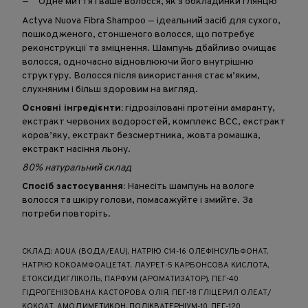
Одне миття і ваше волосся, як з обкладинки глянцю
Actyva Nuova Fibra Shampoo — ідеальний засіб для сухого,
пошкодженого, стоншеного волосся, що потребує
реконструкції та зміцнення. Шампунь дбайливо очищає
волосся, одночасно відновлюючи його внутрішню
структуру. Волосся після використання стає м’яким,
слухняним і більш здоровим на вигляд.
Основні інгредієнти:
гідрозіловані протеїни амаранту,
екстракт червоних водоростей, комплекс BCC, екстракт
коров’яку, екстракт безсмертника, жовта ромашка,
екстракт насіння льону.
80% натуральний склад
Спосіб застосування:
Нанесіть шампунь на вологе
волосся та шкіру голови, помасажуйте і змийте. За
потреби повторіть.
СКЛАД: AQUA (ВОДА/EAU), НАТРІЮ C14-16 ОЛЕФІНСУЛЬФОНАТ,
НАТРІЮ КОКОАМФОАЦЕТАТ, ЛАУРЕТ-5 КАРБОНСОВА КИСЛОТА,
ЕТОКСИДИГЛІКОЛЬ, ПАРФУМ (АРОМАТИЗАТОР), ПЕГ-40
ГІДРОГЕНІЗОВАНА КАСТОРОВА ОЛІЯ, ПЕГ-18 ГЛІЦЕРИЛ ОЛЕАТ/
КОКОАТ, АМОДИМЕТИКОН, ПОЛІКВАТЕРНІУМ-10, ПЕГ-120