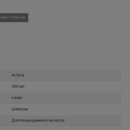
рефіл 1000 мл
Actyva
250 мл
Італія
Шампунь
Для пошкодженого волосся