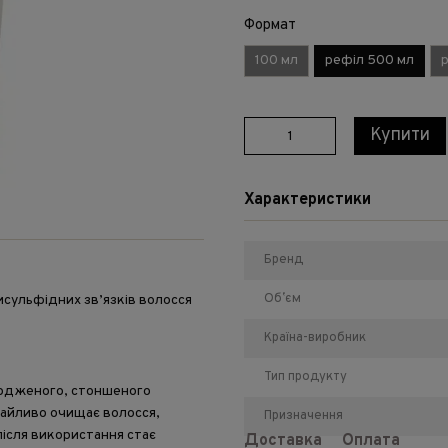
Формат
100 мл
рефіл 500 мл
Купити
Характеристики
Бренд
Обʼєм
исульфідних зв’язків волосся
Країна-виробник
Тип продукту
шкодженого, стоншеного
байливо очищає волосся,
Призначення
ісля використання стає
Доставка
Оплата