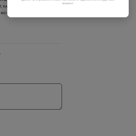
 МУШИКОВОЇ, САХАРОЗА, ЛИМОННА
момент.
Т, КАЛІЮ ГЛЮКОНАТ, КАЛІЮ
 ФЕНОКСІЕТАНОЛ,
ю