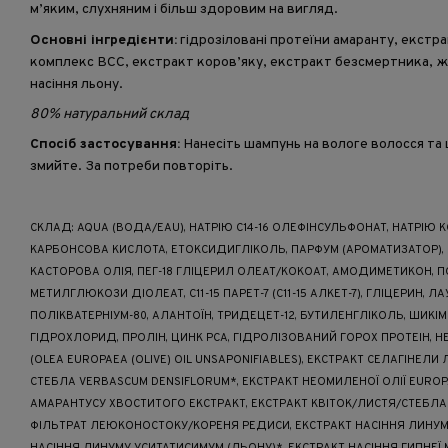
м’яким, слухняним і більш здоровим на вигляд.
Основні інгредієнти:
гідрозіловані протеїни амаранту, екстр
комплекс BCC, екстракт коров’яку, екстракт безсмертника, 
насіння льону.
80% натуральний склад
Спосіб застосування:
Нанесіть шампунь на вологе волосся та 
змийте. За потреби повторіть.
СКЛАД: AQUA (ВОДА/EAU), НАТРІЮ C14-16 ОЛЕФІНСУЛЬФОНАТ, НАТРІЮ
КАРБОНСОВА КИСЛОТА, ЕТОКСИДИГЛІКОЛЬ, ПАРФУМ (АРОМАТИЗАТОР), 
КАСТОРОВА ОЛІЯ, ПЕГ-18 ГЛІЦЕРИЛ ОЛЕАТ/КОКОАТ, АМОДИМЕТИКОН, ПОЛ
МЕТИЛГЛЮКОЗИ ДІОЛЕАТ, C11-15 ПАРЕТ-7 (C11-15 АЛКЕТ-7), ГЛІЦЕРИН, ЛА
ПОЛІКВАТЕРНІУМ-80, АЛАНТОЇН, ТРИДЕЦЕТ-12, БУТИЛЕНГЛІКОЛЬ, ШИКІМ
ГІДРОХЛОРИД, ПРОЛІН, ЦИНК PCA, ГІДРОЛІЗОВАНИЙ ГОРОХ ПРОТЕІН, 
(OLEA EUROPAEA (OLIVE) OIL UNSAPONIFIABLES), ЕКСТРАКТ СЕЛАГІНЕЛИ
СТЕБЛА VERBASCUM DENSIFLORUM*, ЕКСТРАКТ НЕОМИЛЕНОЇ ОЛІЇ EUROPA
АМАРАНТУСУ ХВОСТИТОГО ЕКСТРАКТ, ЕКСТРАКТ КВІТОК/ЛИСТЯ/СТЕБЛА
ФІЛЬТРАТ ЛЕЮКОНОСТОКУ/КОРЕНЯ РЕДИСИ, ЕКСТРАКТ НАСІННЯ ЛИНУМУ