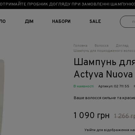
ОТРИМАЙТЕ ПРОБНИК ДОГЛЯДУ ПРИ ЗАМОВЛЕННІ ШАМПУНЮ
ІЛО
ДІМ
НАБОРИ
SALE
Головна
Волосся
Догляд
Шампунь для пошкодженого волосся 
Шампунь для
Actyva Nuova 
В наявності
Артикул: 02 711 55
Ваше волосся сильне та краси
1 090 грн
1 266 г
Увійти
для відображення на
%