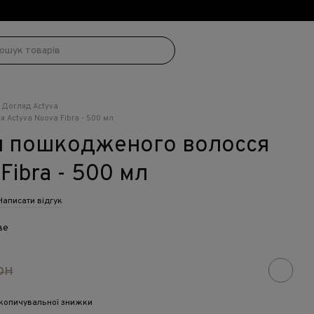
!
Догляд Actyva
Actyva Nuova Fibra - 500 мл
 пошкодженого волосся
Fibra - 500 мл
Написати відгук
ве
рн
копичувальної знижки