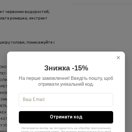
акт червоних водоростей,
жовта ромашка, екстракт
шкіру голови, помасажуйте і
×
Знижка -15%
 КОКОАМФОАЦЕТАТ, ЛАУРЕТ-5
ПЕГ-40 ГІДРОГЕНІЗОВАНА
На перше замовлення! Введіть пошту, щоб
ІКВАТЕРНІУМ-10, ПЕГ-120
отримати унікальний код.
УРЕТ-9, ТРИДЕЦЕТ-8,
ІНОВА КИСЛОТА, ЛІЗИН
НЕОМИЛЬНА ОЛІЯ ЄВРОПЕЙСЬКОЇ
 ЛЕПІДОФІЛЬНОЇ, ЕКСТРАКТ КВІТОК/
EA (OLIVE)*, НАСІННЯ
Отримати код
 КОТИ ТАЙНКТОРІЇ*, ФЕРМЕНТНИЙ
 УСІТАТИСИМУМУ (ЕКСТРАКТ
Натискаючи кнопку, ви погоджуєтесь на обробку персональних
даних та отримання новин. Ви можете відписатися в будь-який