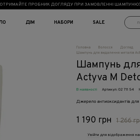
ОТРИМАЙТЕ ПРОБНИК ДОГЛЯДУ ПРИ ЗАМОВЛЕННІ ШАМПУНЮ
ІЛО
ДІМ
НАБОРИ
SALE
Головна
Волосся
Догляд
Шампунь для видалення металів Act
Шампунь для
Actyva M Det
В наявності
Артикул: 02 711 54
Джерело антиоксидантів для 
1 190 грн
1 266 г
Увійти
для відображення на
%