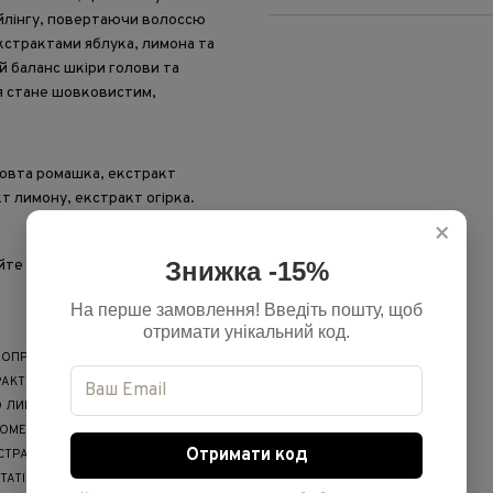
йлінгу, повертаючи волоссю
кстрактами яблука, лимона та
й баланс шкіри голови та
ся стане шовковистим,
жовта ромашка, екстракт
т лимону, екстракт огірка.
×
Знижка -15%
те круговими рухами, а потім
На перше замовлення! Введіть пошту, щоб
отримати унікальний код.
ОПРОПІЛ БЕТАЇН,
РАКТ ПЛОДІВ CUCUMIS SATIVUS
О ЛИМОНУ (ЕКСТРАКТ
MESTICA, ЕКСТРАКТ КВІТОК/
Отримати код
СТРАКТ КВІТОК/ЛИСТЯ/СТЕБЛА
TATISSIMUM (LINSEED) SEED