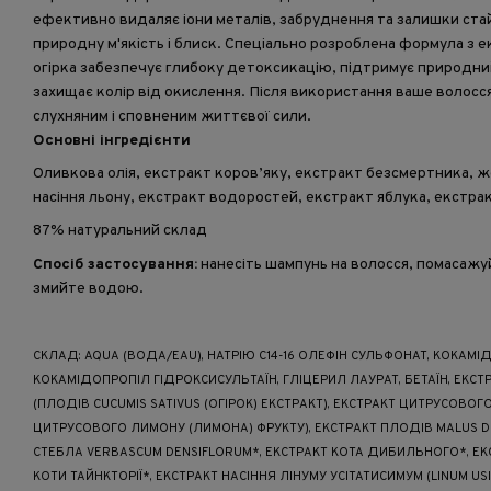
ефективно видаляє іони металів, забруднення та залишки ста
природну м'якість і блиск. Спеціально розроблена формула з е
огірка забезпечує глибоку детоксикацію, підтримує природни
захищає колір від окислення. Після використання ваше волос
слухняним і сповненим життєвої сили.
Основні інгредієнти
Оливкова олія, екстракт коров’яку, екстракт безсмертника, 
насіння льону, екстракт водоростей, екстракт яблука, екстрак
87% натуральний склад
Спосіб застосування:
нанесіть шампунь на волосся, помасажуй
змийте водою.
СКЛАД: AQUA (ВОДА/EAU), НАТРІЮ C14-16 ОЛЕФІН СУЛЬФОНАТ, КОКАМІД
КОКАМІДОПРОПІЛ ГІДРОКСИСУЛЬТАЇН, ГЛІЦЕРИЛ ЛАУРАТ, БЕТАЇН, ЕКСТ
(ПЛОДІВ CUCUMIS SATIVUS (ОГІРОК) ЕКСТРАКТ), ЕКСТРАКТ ЦИТРУСОВОГ
ЦИТРУСОВОГО ЛИМОНУ (ЛИМОНА) ФРУКТУ), ЕКСТРАКТ ПЛОДІВ MALUS DO
СТЕБЛА VERBASCUM DENSIFLORUM*, ЕКСТРАКТ КОТА ДИБИЛЬНОГО*, ЕК
КОТИ ТАЙНКТОРІЇ*, ЕКСТРАКТ НАСІННЯ ЛІНУМУ УСІТАТИСИМУМ (LINUM USI