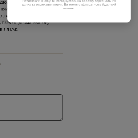
Натискаючи кнопку, ви погоджуєтесь на обробку персональних
И ДІОЛЕАТ, ЛИМОННА КИСЛОТА,
даних та отримання новин. Ви можете відписатися в будь-який
момент.
ІУМ-10, ПЕГ-40 ГІДРОГЕНІЗОВАНА
ЕДТА, ЕТИЛГЕКСИЛГЛІЦЕРИН,
, ПАРФУМ (АРОМАТИЗАТОР),
ЗІЯ 1/AD.
ю