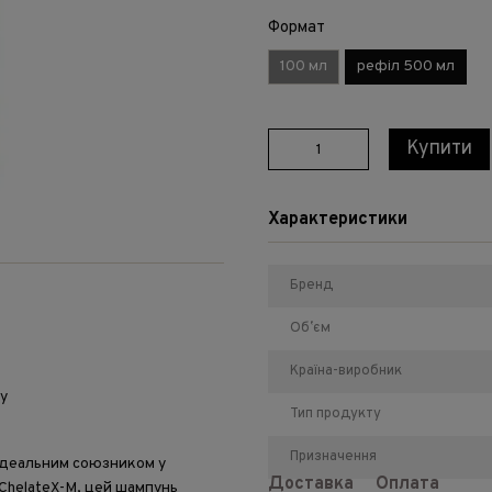
Формат
100 мл
рефіл 500 мл
Купити
Характеристики
Бренд
Обʼєм
Країна-виробник
у
Тип продукту
Призначення
 ідеальним союзником у
Доставка
Оплата
 ChelateX-M, цей шампунь