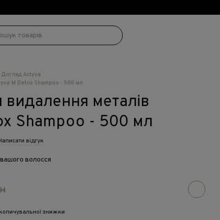
!
Догляд Actyva
yva M Detox Shampoo - 500 мл
 видалення металів
ox Shampoo - 500 мл
Написати відгук
вашого волосся
рн
копичувальної знижки