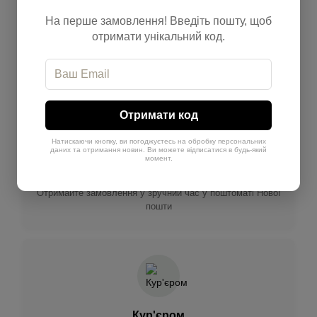
На перше замовлення! Введіть пошту, щоб
До відділення
отримати унікальний код.
Доставка Новою поштою до зручного для вас відділення
по всій Україні
Отримати код
Натискаючи кнопку, ви погоджуєтесь на обробку персональних
даних та отримання новин. Ви можете відписатися в будь-який
момент.
У поштомат
Отримайте замовлення у зручний час у поштоматі Нової
пошти
Кур'єром