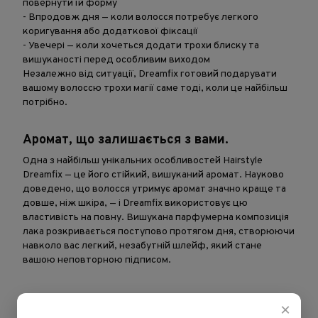
повернути їй форму
- Впродовж дня — коли волосся потребує легкого
коригування або додаткової фіксації
- Увечері — коли хочеться додати трохи блиску та
вишуканості перед особливим виходом
Незалежно від ситуації, Dreamfix готовий подарувати
вашому волоссю трохи магії саме тоді, коли це найбільш
потрібно.
Аромат, що залишається з вами.
Одна з найбільш унікальних особливостей Hairstyle
Dreamfix — це його стійкий, вишуканий аромат. Науково
доведено, що волосся утримує аромат значно краще та
довше, ніж шкіра, — і Dreamfix використовує цю
властивість на повну. Вишукана парфумерна композиція
лака розкривається поступово протягом дня, створюючи
навколо вас легкий, незабутній шлейф, який стане
вашою неповторною підписом.
СКЛАД: ДЕНАТ. СПИРТ, БУТАН, ІЗОБУТАН, ПРОПАН, КОПОЛІМЕР
×
АКРИЛАТІВ, ТРИСИЛОКСАН, ВОДА (AQUA/EAU), ЕКСТРАКТ КВІТІВ/