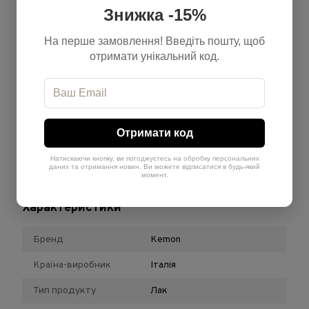
СТЕБЛА ВЕБРАСКВІТУ ЩУРКВАРНОГО (VERBASCUM DENSIFLORUM),
Знижка -15%
ЕКСТРАКТ ЦУРКВІТУ ІТАЛІЙСЬКОГО (HELICHRYSUM ITALICUM),
ЕКСТРАКТ КВІТІВ/ЛИСТЯ/СТЕБЛА КОТИ КРАВНОЇ (COTA TINCTORIA),
На перше замовлення! Введіть пошту, щоб
ЕКСТРАКТ НАСІННЯ ЛІНА ПОХОРОННОГО (LINUM USITATISSIMUM
отримати унікальний код.
(LINUM USITATISSIMUM))), АМІНОМЕТИЛПРОПАНОЛ, ПЕГ/ППГ-14/4
ДИМЕТИКОН, ТРИЕТИЛЦИТРАТ, ГЛІЦЕРИН, БЕНЗОФЕНОН-4,
ПАНТЕНОЛ, ПЕГ-75 ЛАНОЛІН, ПОЛІСОРБАТ 80, ПРОПІЛЕНГЛІКОЛЬ,
ЛИМОННА КИСЛОТА, БЕНЗИЛОВИЙ СПИРТ, СОРБАТ КАЛІЮ,
БЕНЗОАТ НАТРІЮ, ПАРФУМИ (АРОМАТИЗАТОР), ГЕКСИЛЦИНАМАЛЬ,
Отримати код
ЛІНАЛООЛ, ГЕКСАМЕТИЛІНДАНОПІРАН, ЛІМОНЕН,
БЕНЗИЛСАЛІЦИЛАТ, БЕНЗИЛБЕНЗОАТ, ТЕРПІНЕОЛ,
Натискаючи кнопку, ви погоджуєтесь на обробку персональних
ЛІНАЛІЛАЦЕТАТ.
даних та отримання новин. Ви можете відписатися в будь-який
момент.
Характеристики
Бренд
Kemon
Країна-виробник
Італія
Тип продукту
Лак