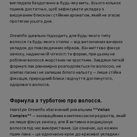
виглядала бездоганно в будь-яку мить. Всього кількох
пшиків достатньо, щоб зафіксувати укладку з
вишуканим блиском і стійким ароматом, який не згасає
протягом усього дня.
Dreamfix ідеально підходить для будь-якого типу
волосся та будь-якого стилю — від витончених вечірніх
укладок до повсякденних образів. Він миттєво фіксує
зачіску, надаючи їй чіткості та форми, при цьому не
роблячи волосся жорстким чи хрустким. Завдяки легкій
формулі лак рівномірно розподіляється по волоссю, не
злипає пасма і не залишає білого нальоту — лише стійка
фіксація, природний блиск і відчуття доглянутого,
здорового волосся.
Формула з турботою про волосся.
Hairstyle Dreamfix збагачений унікальним **
Velian
Complex
** — інноваційним комплексом інгредієнтів, який
не лише фіксує зачіску, але й активно кондиціонує
волосся під час використання. Це означає, що кожен
пшик лака — це одночасно крок до красивої укладки і