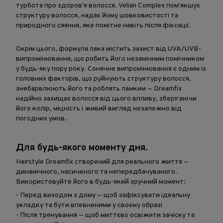
турбота про здоров'я волосся. Velian Complex пом'якшує
структуру волосся, надає йому шовковистості та
природного сяяння, яке помітне навіть після фіксації.
Окрім цього, формула лака містить захист від UVA/UVB-
випромінювання, що робить його незамінним помічником
у будь-яку пору року. Сонячне випромінювання є одним із
головних факторів, що руйнують структуру волосся,
знебарвлюють його та роблять ламким — Dreamfix
надійно захищає волосся від цього впливу, зберігаючи
його колір, міцність і живий вигляд незалежно від
погодних умов.
Для будь-якого моменту дня.
Hairstyle Dreamfix створений для реального життя —
динамічного, насиченого та непередбачуваного.
Використовуйте його в будь-який зручний момент:
- Перед виходом з дому — щоб зафіксувати ідеальну
укладку та бути впевненими у своєму образі
- Після тренування — щоб миттєво освіжити зачіску та