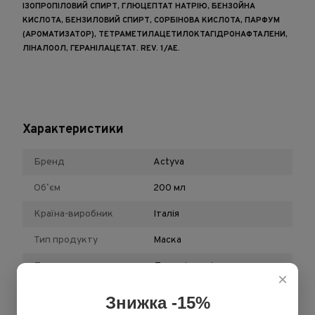
ІЗОПРОПІЛОВИЙ СПИРТ, ГЛЮЦЕПТАТ НАТРІЮ, БЕНЗОЙНА
КИСЛОТА, БЕНЗИЛОВИЙ СПИРТ, СОРБІНОВА КИСЛОТА, ПАРФУМ
(АРОМАТИЗАТОР), ТЕТРАМЕТИЛАЦЕТИЛОКТАГІДРОНАФТАЛЕНИ,
ЛІНАЛООЛ, ГЕРАНІЛАЦЕТАТ. REV. 1/AE.
Характеристики
Бренд
Actyva
Обʼєм
200 мл
Країна-виробник
Італія
Тип продукту
Маска
Призначення
Для всіх типів волосся
×
Знижка -15%