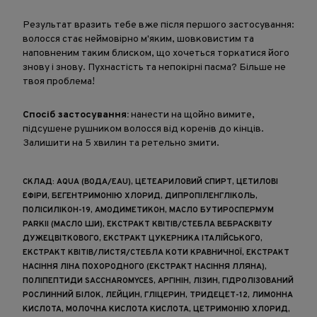
Результат вразить тебе вже після першого застосування:
волосся стає неймовірно м'яким, шовковистим та
наповненим таким блиском, що хочеться торкатися його
знову і знову. Пухнастість та непокірні пасма? Більше не
твоя проблема!
Спосіб застосування:
нанести на щойно вимите,
підсушене рушником волосся від коренів до кінців.
Залишити на 5 хвилин та ретельно змити.
СКЛАД: AQUA (ВОДА/EAU), ЦЕТЕАРИЛОВИЙ СПИРТ, ЦЕТИЛОВІ
ЕФІРИ, БЕГЕНТРИМОНІЮ ХЛОРИД, ДИПРОПІЛЕНГЛІКОЛЬ,
ПОЛІСИЛІКОН-19, АМОДИМЕТИКОН, МАСЛО БУТИРОСПЕРМУМ
PARKII (МАСЛО ШИ), ЕКСТРАКТ КВІТІВ/СТЕБЛА ВЕБРАСКВІТУ
ДУЖЕЦВІТКОВОГО, ЕКСТРАКТ ЦУКЕРНИКА ІТАЛІЙСЬКОГО,
ЕКСТРАКТ КВІТІВ/ЛИСТЯ/СТЕБЛА КОТИ КРАВНИЧНОЇ, ЕКСТРАКТ
НАСІННЯ ЛІНА ПОХОРОДНОГО (ЕКСТРАКТ НАСІННЯ ЛЛЯНА),
ПОЛІПЕПТИДИ SACCHAROMYCES, АРГІНІН, ЛІЗИН, ГІДРОЛІЗОВАНИЙ
РОСЛИННИЙ БІЛОК, ЛЕЙЦИН, ГЛІЦЕРИН, ТРИДЕЦЕТ-12, ЛИМОННА
КИСЛОТА, МОЛОЧНА КИСЛОТА КИСЛОТА, ЦЕТРИМОНІЮ ХЛОРИД,