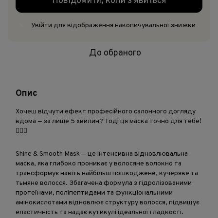
Повідомити, коли з'явиться
Увійти
для відображення накопичувальної знижки
%
До обраного
Опис
Хочеш відчути ефект професійного салонного догляду
вдома — за лише 5 хвилин? Тоді ця маска точно для тебе!
💆‍♀️✨
Shine & Smooth Mask — це інтенсивна відновлювальна
маска, яка глибоко проникає у волосяне волокно та
трансформує навіть найбільш пошкоджене, кучеряве та
тьмяне волосся. Збагачена формула з гідролізованими
протеїнами, поліпептидами та функціональними
амінокислотами відновлює структуру волосся, підвищує
еластичність та надає кутикулі ідеальної гладкості.