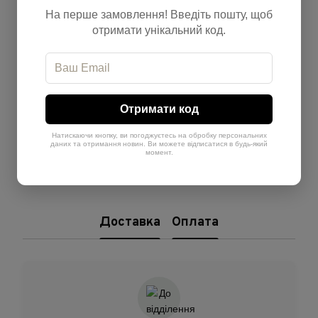
Відгуки
На перше замовлення! Введіть пошту, щоб
отримати унікальний код.
Отримати код
Додайте перший відгук
Натискаючи кнопку, ви погоджуєтесь на обробку персональних
даних та отримання новин. Ви можете відписатися в будь-який
момент.
Написати відгук
Доставка
Оплата