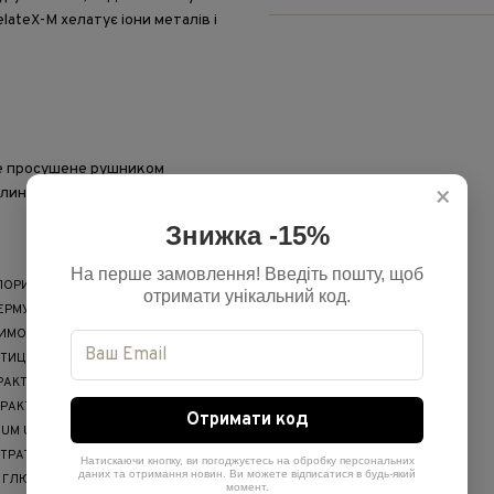
lateX-M хелатує іони металів і
ре просушене рушником
×
илин, потім емульгуйте та
Знижка -15%
На перше замовлення! Введіть пошту, щоб
ОРИД, КВАТЕРНІЙ-87, ЦЕТИЛОВІ
отримати унікальний код.
ЕРМУМ ПАРКІ (МАСЛО
ЛИМОНУ (ЕКСТРАКТ ПЛОДІВ
ТИЦОГО, ЕКСТРАКТ ПЛОДІВ
ТРАКТ КВІТОК/СТЕБЛА VERBASCUM
ТРАКТ КВІТОК/ЛИСТЯ/СТЕБЛА*,
Отримати код
UM USITATISSIMUM)*, АЛЬГІН,
ТРАТ НАТРІЮ, ТРИНАТРІЙ
Натискаючи кнопку, ви погоджуєтесь на обробку персональних
даних та отримання новин. Ви можете відписатися в будь-який
 ГЛЮЦЕПТАТ НАТРІЮ, БЕНЗОАТ
момент.