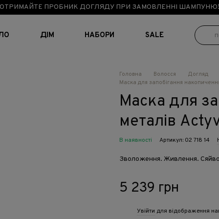
ОТРИМАЙТЕ ПРОБНИК ДОГЛЯДУ ПРИ ЗАМОВЛЕННІ ШАМПУНЮ
ІЛО
ДІМ
НАБОРИ
SALE
Головна
Волосся
Догляд
Маска для запобігання накопичення 
Маска для з
металів Acty
В наявності
Артикул: 02 718 14
Зволоження. Живлення. Сяйв
5 239 грн
Увійти
для відображення на
%