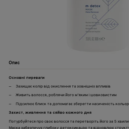
Опис
Основні переваги
Захищає колір від окислення та зовнішніх впливів
Живить волосся, роблячи його м’яким і шовковистим
Підсилює блиск та допомагає зберегти насиченість кольор
Захист, живлення та сяйво кожного дня
Потурбуйтеся про своє волосся та перетворіть його за 5 хвил
Маска забезпечує глибоку детоксикацію та відновлює структ