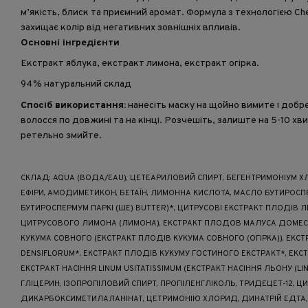
м’якість, блиск та приємний аромат. Формула з технологією Che
захищає колір від негативних зовнішніх впливів.
Основні інгредієнти
Екстракт яблука, екстракт лимона, екстракт огірка.
94% натуральний склад
Спосіб використання:
нанесіть маску на щойно вимите і доб
волосся по довжині та на кінці. Розчешіть, залиште на 5-10 хв
ретельно змийте.
СКЛАД: AQUA (ВОДА/EAU), ЦЕТЕАРИЛОВИЙ СПИРТ, БЕГЕНТРИМОНІУМ ХЛ
ЕФІРИ, АМОДИМЕТИКОН, БЕТАЇН, ЛИМОННА КИСЛОТА, МАСЛО БУТИРОСП
БУТИРОСПЕРМУМ ПАРКІ (ШЕ) BUTTER)*, ЦИТРУСОВІ ЕКСТРАКТ ПЛОДІВ 
ЦИТРУСОВОГО ЛИМОНА (ЛИМОНА), ЕКСТРАКТ ПЛОДОВ МАЛУСА ДОМЕС
КУКУМА СОВНОГО (ЕКСТРАКТ ПЛОДІВ КУКУМА СОВНОГО (ОГІРКА)), ЕКС
DENSIFLORUM*, ЕКСТРАКТ ПЛОДІВ КУКУМУ ГОСТИНОГО ЕКСТРАКТ*, ЕКС
ЕКСТРАКТ НАСІННЯ LINUM USITATISSIMUM (ЕКСТРАКТ НАСІННЯ ЛЬОНУ (LIN
ГЛІЦЕРИН, ІЗОПРОПІЛОВИЙ СПИРТ, ПРОПІЛЕНГЛІКОЛЬ, ТРИДЕЦЕТ-12, ЦИ
ДИКАРБОКСИМЕТИЛАЛАНІНАТ, ЦЕТРИМОНІЮ ХЛОРИД, ДИНАТРІЙ ЕДТА,