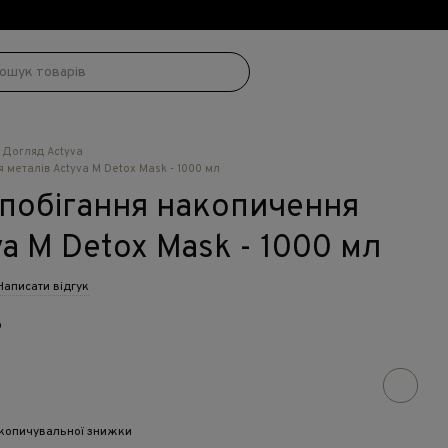
!
Догляд Actyva
металів Actyva M Detox Mask - 1000 мл
апобігання накопичення
va M Detox Mask - 1000 мл
Написати відгук
о
копичувальної знижки