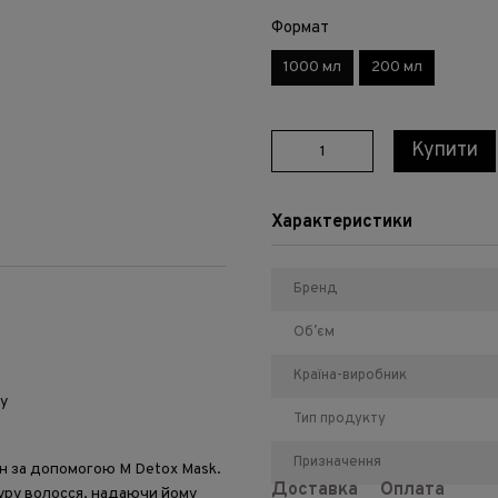
Формат
1000 мл
200 мл
Купити
Характеристики
Бренд
Обʼєм
Країна-виробник
у
Тип продукту
Призначення
ин за допомогою M Detox Mask.
Доставка
Оплата
уру волосся, надаючи йому