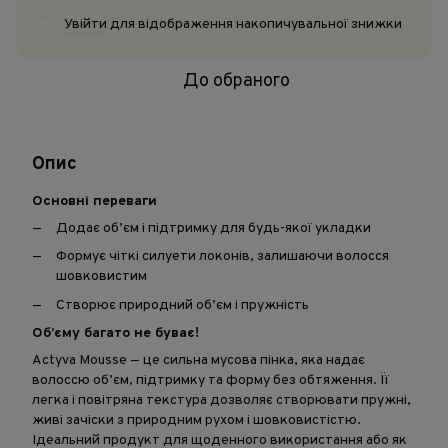
Увійти
для відображення накопичувальної знижки
%
До обраного
Опис
Основні переваги
Додає об’єм і підтримку для будь-якої укладки
Формує чіткі силуети локонів, залишаючи волосся
шовковистим
Створює природний об’єм і пружність
Об’єму багато не буває!
Actyva Mousse — це сильна мусова пінка, яка надає
волоссю об’єм, підтримку та форму без обтяження. Її
легка і повітряна текстура дозволяє створювати пружні,
живі зачіски з природним рухом і шовковистістю.
Ідеальний продукт для щоденного використання або як