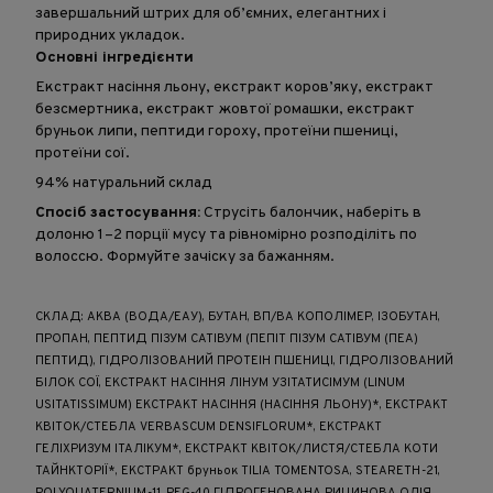
завершальний штрих для об’ємних, елегантних і
природних укладок.
Основні інгредієнти
Екстракт насіння льону, екстракт коров’яку, екстракт
безсмертника, екстракт жовтої ромашки, екстракт
бруньок липи, пептиди гороху, протеїни пшениці,
протеїни сої.
94% натуральний склад
Спосіб застосування:
Струсіть балончик, наберіть в
долоню 1–2 порції мусу та рівномірно розподіліть по
волоссю. Формуйте зачіску за бажанням.
СКЛАД: АКВА (ВОДА/ЕАУ), БУТАН, ВП/ВА КОПОЛІМЕР, ІЗОБУТАН,
ПРОПАН, ПЕПТИД ПІЗУМ САТІВУМ (ПЕПІТ ПІЗУМ САТІВУМ (ПЕА)
ПЕПТИД), ГІДРОЛІЗОВАНИЙ ПРОТЕІН ПШЕНИЦІ, ГІДРОЛІЗОВАНИЙ
БІЛОК СОЇ, ЕКСТРАКТ НАСІННЯ ЛІНУМ УЗІТАТИСІМУМ (LINUM
USITATISSIMUM) ЕКСТРАКТ НАСІННЯ (НАСІННЯ ЛЬОНУ)*, ЕКСТРАКТ
КВІТОК/СТЕБЛА VERBASCUM DENSIFLORUM*, ЕКСТРАКТ
ГЕЛІХРИЗУМ ІТАЛІКУМ*, ЕКСТРАКТ КВІТОК/ЛИСТЯ/СТЕБЛА КОТИ
ТАЙНКТОРІЇ*, ЕКСТРАКТ бруньок TILIA TOMENTOSA, STEARETH-21,