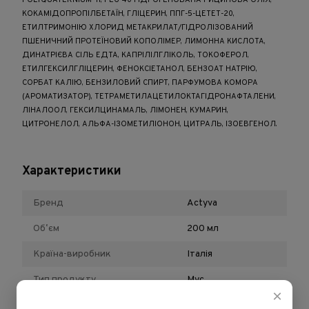
POLYQUATERNIUM-11, PEG-40 ГІДРОГЕНОВАНА РИЦИНОВА ОЛІЯ,
КОКАМІДОПРОПІЛБЕТАЇН, ГЛІЦЕРИН, ППГ-5-ЦЕТЕТ-20,
ЕТИЛТРИМОНІЮ ХЛОРИД МЕТАКРИЛАТ/ГІДРОЛІЗОВАНИЙ
ПШЕНИЧНИЙ ПРОТЕЇНОВИЙ КОПОЛІМЕР, ЛИМОННА КИСЛОТА,
ДИНАТРІЄВА СІЛЬ ЕДТА, КАПРІЛІЛГЛІКОЛЬ, ТОКОФЕРОЛ,
ЕТИЛГЕКСИЛГЛІЦЕРИН, ФЕНОКСІЕТАНОЛ, БЕНЗОАТ НАТРІЮ,
СОРБАТ КАЛІЮ, БЕНЗИЛОВИЙ СПИРТ, ПАРФУМОВА КОМОРА
(АРОМАТИЗАТОР), ТЕТРАМЕТИЛАЦЕТИЛОКТАГІДРОНАФТАЛЕНИ,
ЛІНАЛООЛ, ГЕКСИЛЦИНАМАЛЬ, ЛІМОНЕН, КУМАРИН,
ЦИТРОНЕЛОЛ, АЛЬФА-ІЗОМЕТИЛІОНОН, ЦИТРАЛЬ, ІЗОЕВГЕНОЛ.
Характеристики
Бренд
Actyva
Обʼєм
200 мл
Країна-виробник
Італія
Тип продукту
Мус
×
Призначення
Для об'єму