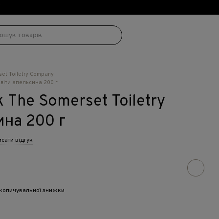
!
set Toiletry Company
Квіти апельсина 200 г
 The Somerset Toiletry
ина 200 г
сати відгук
копичувальної знижки