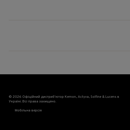
© 2026 Офіційний дистриб'ютор Kemon, Actyva, Solfine & Lucens в
Україні. Всі права захищено.
Мобільна версія