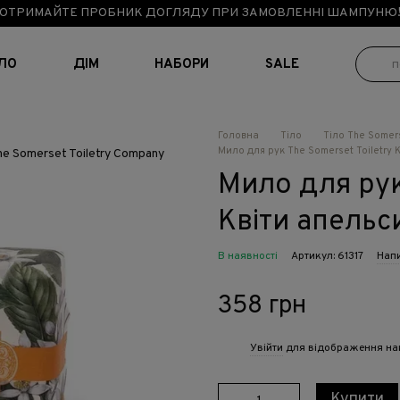
ОТРИМАЙТЕ ПРОБНИК ДОГЛЯДУ ПРИ ЗАМОВЛЕННІ ШАМПУНЮ
ІЛО
ДІМ
НАБОРИ
SALE
Головна
Тіло
Тіло The Somer
Мило для рук The Somerset Toiletry 
Мило для рук
Квіти апельс
В наявності
Артикул: 61317
Напи
358 грн
Увійти
для відображення на
%
Купити