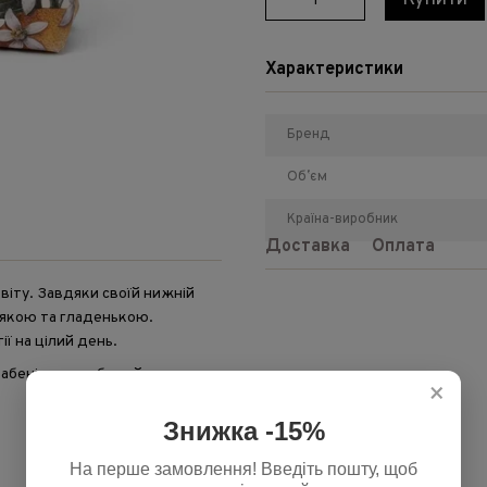
Характеристики
Бренд
Обʼєм
Країна-виробник
Доставка
Оплата
віту. Завдяки своїй нижній
'якою та гладенькою.
ї на цілий день.
рабенів, що робить його
×
Знижка -15%
На перше замовлення! Введіть пошту, щоб