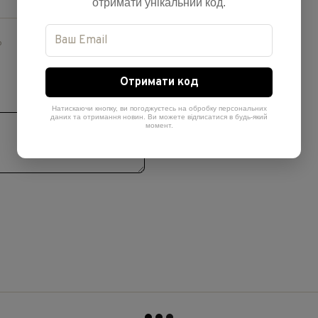
отримати унікальний код.
ю
Отримати код
Натискаючи кнопку, ви погоджуєтесь на обробку персональних
даних та отримання новин. Ви можете відписатися в будь-який
момент.