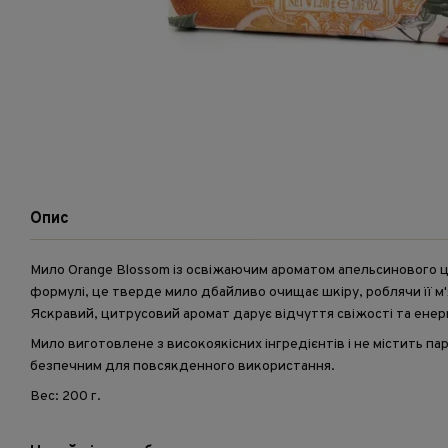
Опис
Мило Orange Blossom із освіжаючим ароматом апельсинового ц
формулі, це тверде мило дбайливо очищає шкіру, роблячи її м
Яскравий, цитрусовий аромат дарує відчуття свіжості та енергі
Мило виготовлене з високоякісних інгредієнтів і не містить па
безпечним для повсякденного використання.
Вес: 200 г.