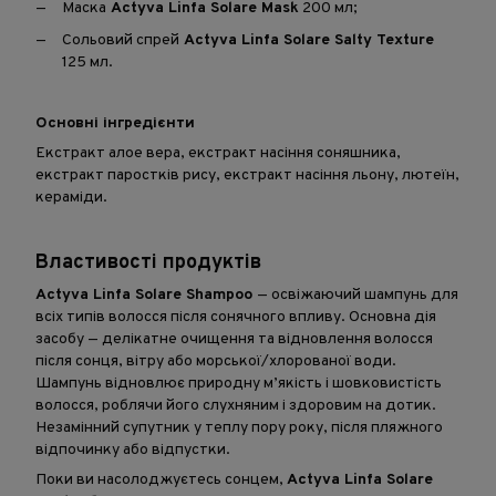
Маска
Actyva Linfa Solare Mask
200 мл;
Сольовий спрей
Actyva Linfa Solare Salty Texture
125 мл.
Основні інгредієнти
Екстракт алое вера, екстракт насіння соняшника,
екстракт паростків рису, екстракт насіння льону, лютеїн,
кераміди.
Властивості продуктів
Actyva Linfa Solare Shampoo
— освіжаючий шампунь для
всіх типів волосся після сонячного впливу. Основна дія
засобу — делікатне очищення та відновлення волосся
після сонця, вітру або морської/хлорованої води.
Шампунь відновлює природну м’якість і шовковистість
волосся, роблячи його слухняним і здоровим на дотик.
Незамінний супутник у теплу пору року, після пляжного
відпочинку або відпустки.
Поки ви насолоджуєтесь сонцем,
Actyva Linfa Solare