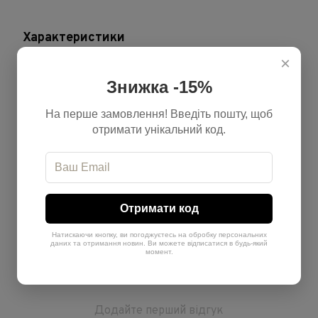
Характеристики
×
Бренд
Actyva
Знижка -15%
Країна-виробник
Італія
На перше замовлення! Введіть пошту, щоб
Тип продукту
Набір
отримати унікальний код.
Призначення
Від сонця
Відгуки
Отримати код
Натискаючи кнопку, ви погоджуєтесь на обробку персональних
даних та отримання новин. Ви можете відписатися в будь-який
момент.
Додайте перший відгук