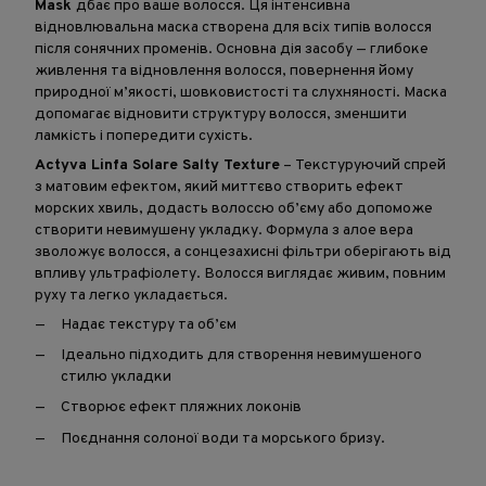
Mask
дбає про ваше волосся. Ця інтенсивна
відновлювальна маска створена для всіх типів волосся
після сонячних променів. Основна дія засобу — глибоке
живлення та відновлення волосся, повернення йому
природної м’якості, шовковистості та слухняності. Маска
допомагає відновити структуру волосся, зменшити
ламкість і попередити сухість.
Actyva Linfa Solare Salty Texture
– Текстуруючий спрей
з матовим ефектом, який миттєво створить ефект
морских хвиль, додасть волоссю об’єму або допоможе
створити невимушену укладку. Формула з алое вера
зволожує волосся, а сонцезахисні фільтри оберігають від
впливу ультрафіолету. Волосся виглядає живим, повним
руху та легко укладається.
Надає текстуру та об’єм
Ідеально підходить для створення невимушеного
стилю укладки
Створює ефект пляжних локонів
Поєднання солоної води та морського бризу.