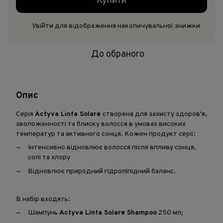
Купити
Увійти
для відображення накопичувальної знижки
%
До обраного
Опис
Серія
Actyva Linfa Solare
створена для захисту здоров'я,
зволоженності та блиску волосся в умовах високих
температур та активного сонця. Кожен продукт серії:
Інтенсивно відновлює волосся після впливу сонця,
солі та хлору
Відновлює природний гідроліпідний баланс.
В набір входять:
Шампунь
Actyva Linfa Solare Shampoo
250 мл
;