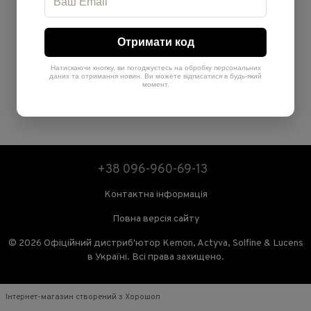
Отримати код
Натискаючи кнопку, ви погоджуєтесь на обробку персональних
даних та отримання новин. Ви можете відписатися в будь-який
момент.
+38 096-960-69-13
Контактна інформація
Повна версія сайту
© 2026 Офіційний дистриб'ютор Kemon, Actyva, Solfine & Lucens
в Україні. Всі права захищено.
Інтернет-магазин створений з Хорошоп