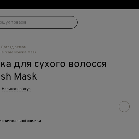
!
Догляд Kemon
aircare Nourish Mask
ка для сухого волосся
ish Mask
Написати відгук
копичувальної знижки