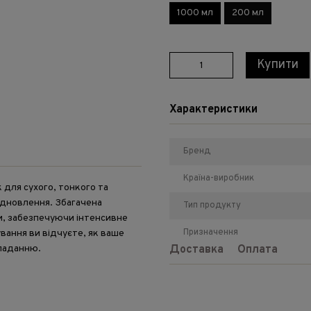
1000 мл
200 мл
Купити
Характеристики
Бренд
Країна-виробник
 для сухого, тонкого та
ідновлення. Збагачена
Тип продукту
и, забезпечуючи інтенсивне
Призначення
ання ви відчуєте, як ваше
кладанню.
Доставка
Оплата