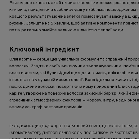
Рівномірно нанесіть засіб на чисте вологе волосся, розподіляю
кінчиків, приділяючи особливу увагу найбільш пошкодженим т
кращого результату можна злегка помасажувати маску в шкір
рухами. Залиште на 5 хвилин, щоб активні компоненти повніст
потім ретельно змийте великою кількістю теплої води.
Ключовий інгредієнт
Олія каріте — серце цієї унікальної формули та справжній при
волоссям. Завдяки своїм виключним зволожувальним, пом'як
властивостям, які були відомі ще з давніх часів, олія каріте в
інгредієнтів у сучасній косметології. Вона ідеально живить і в
пошкоджене волосся, повертаючи йому природний блиск і здор
каріте утворює на поверхні волосся захисний бар'єр, який ефе
агресивних атмосферних факторів — морозу, вітру, надмірної 
впливу ультрафіолетових променів.
СКЛАД: AQUA (ВОДА/EAU), ЦЕТЕАРИЛОВИЙ СПИРТ, ЦЕТИЛОВІ ЕФІРИ, 
(АРОМАТИЗАТОР), ДИПРОПІЛЕНГЛІКОЛЬ, ПОЛІСИЛІКОН-19, ЕКСТРАКТ КВ