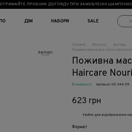
ОТРИМАЙТЕ ПРОБНИК ДОГЛЯДУ ПРИ ЗАМОВЛЕННІ ШАМПУНЮ
ІЛО
ДІМ
НАБОРИ
SALE
Головна
Волосся
Догляд
Поживна маска для сухого волосся H
Поживна мас
Haircare Nour
В наявності
Артикул: 00 344 09
623 грн
Увійти
для відображення на
%
Формат