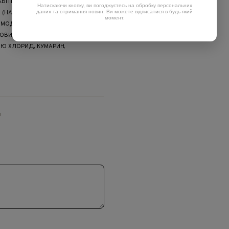
КВІТІВ/ЛИСТЯ/СТЕБЛА КОТИ
Натискаючи кнопку, ви погоджуєтесь на обробку персональних
даних та отримання новин. Ви можете відписатися в будь-який
M (НАСІННЯ ЛЬОНУ)), ВЕРШКОВЕ
момент.
АМОДИМЕТИКОН, ГЛІЦЕРИН,
ЛОВИЙ СПИРТ, БЕНЗИЛОВИЙ СПИРТ,
ІЮ ХЛОРИД, КУМАРИН,
ю