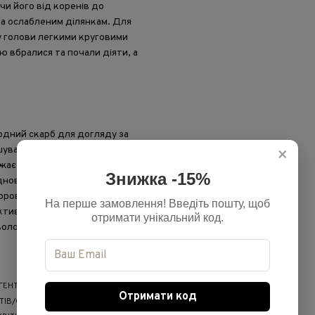
чи його від коренів до
а ослабленим ділянкам. Для
у голови легкими круговими
ю вбралися та почали діяти, а
родний скарб для догляду за
шувальним і живильним
×
важається одним із найцінніших
Знижка -15%
ідновлює сухе, пухнасте та
овий вигляд. Крім того, олія
На перше замовлення! Введіть пошту, щоб
ктивно оберігає його від
отримати унікальний код.
вологості та шкідливого
БЕГЕНТРИМОНІЮ ХЛОРИД, ПАРФУМ
Отримати код
ІТІВ/СТЕБЛА ВЕБРАСКВІТУ