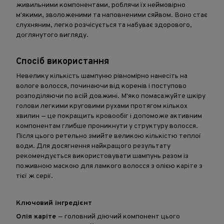
живильними компонентами, роблячи їх неймовірно
м'якими, зволоженими та наповненими сяйвом. Воно стає
слухняним, легко розчісується та набуває здорового,
доглянутого вигляду.
Спосіб використання
Невелику кількість шампуню рівномірно нанесіть на
вологе волосся, починаючи від коренів і поступово
розподіляючи по всій довжині. М'яко помасажуйте шкіру
голови легкими круговими рухами протягом кількох
хвилин — це покращить кровообіг і допоможе активним
компонентам глибше проникнути у структуру волосся.
Після цього ретельно змийте великою кількістю теплої
води. Для досягнення найкращого результату
рекомендується використовувати шампунь разом із
поживною маскою для ламкого волосся з олією каріте з
тієї ж серії.
Ключовий інгредієнт
Олія каріте
— головний діючий компонент цього