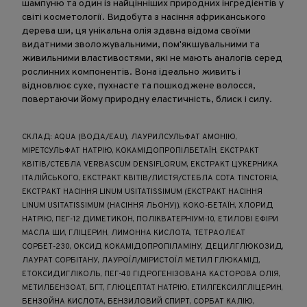
шампуню та один із найцінніших природних інгредієнтів у
світі косметології. Видобута з насіння африканського
дерева ши, ця унікальна олія здавна відома своїми
видатними зволожувальними, пом'якшувальними та
живильними властивостями, які не мають аналогів серед
рослинних компонентів. Вона ідеально живить і
відновлює сухе, пухнасте та пошкоджене волосся,
повертаючи йому природну еластичність, блиск і силу.
СКЛАД: AQUA (ВОДА/EAU), ЛАУРИЛСУЛЬФАТ АМОНІЮ,
МІРЕТСУЛЬФАТ НАТРІЮ, КОКАМІДОПРОПІЛБЕТАЇН, ЕКСТРАКТ
КВІТІВ/СТЕБЛА VERBASCUM DENSIFLORUM, ЕКСТРАКТ ЦУКЕРНИКА
ІТАЛІЙСЬКОГО, ЕКСТРАКТ КВІТІВ/ЛИСТЯ/СТЕБЛА COTA TINCTORIA,
ЕКСТРАКТ НАСІННЯ LINUM USITATISSIMUM (ЕКСТРАКТ НАСІННЯ
LINUM USITATISSIMUM (НАСІННЯ ЛЬОНУ)), КОКО-БЕТАЇН, ХЛОРИД
НАТРІЮ, ПЕГ-12 ДИМЕТИКОН, ПОЛІКВАТЕРНІУМ-10, ЕТИЛОВІ ЕФІРИ
МАСЛА ШИ, ГЛІЦЕРИН, ЛИМОННА КИСЛОТА, ТЕТРАОЛЕАТ
СОРБЕТ-230, ОКСИД КОКАМІДОПРОПІЛАМІНУ, ДЕЦИЛГЛЮКОЗИД,
ЛАУРАТ СОРБІТАНУ, ЛАУРОЇЛ/МІРИСТОЇЛ МЕТИЛ ГЛЮКАМІД,
ЕТОКСИДИГЛІКОЛЬ, ПЕГ-40 ГІДРОГЕНІЗОВАНА КАСТОРОВА ОЛІЯ,
МЕТИЛБЕНЗОАТ, БГТ, ГЛЮЦЕПТАТ НАТРІЮ, ЕТИЛГЕКСИЛГЛІЦЕРИН,
БЕНЗОЙНА КИСЛОТА, БЕНЗИЛОВИЙ СПИРТ, СОРБАТ КАЛІЮ,