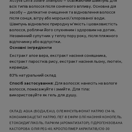
Actyva Linfa Solare Shampoo — освіжаючий шампунь для
всіх типів волосся після сонячного впливу. Основна дія
засобу — делікатне очищення та відновлення волосся
після сонця, вітру або морської/хлорованої води.
Шампунь відновлює природну м’якість і шовковистість
волосся, роблячи його слухняним і здоровим на дотик.
Незамінний супутник у теплу пору року, після пляжного
відпочинку або відпустки.
Основні інгредієнти
Екстракт алое вера, екстракт насіння соняшника,
екстракт паростків рису, екстракт насіння льону, лютеїн,
кераміди.
83% натуральний склад
Спосіб застосування:
Для волосся: нанесіть на вологе
волосся, помасажуйте і змийте. Для тіла:
використовуйте як гель для душу.
СКЛАД: AQUA (ВОДА/EAU), ОЛЕФІНСУЛЬФОНАТ НАТРІЮ C14-16,
КОКОАМФОАЦЕТАТ НАТРІЮ, ПЕГ-8 ЕФІРИ ОЛІЇ НАСІННЯ КОНОПЕЛЬ,
ЕТОКСИДИГЛІКОЛЬ, ПАРФУМ (АРОМАТИЗАТОР), ГІДРОГЕНІЗОВАНА
КАСТОРОВА ОЛІЯ PEG-40, КРОСПОЛІМЕР АКРИЛАТІВ/C10-30