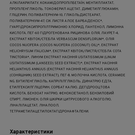
АЛКІЛАКРИЛАТУ, КОКАМІДОПРОПІЛБЕТАЇН, МЕНТИЛЛАКТАТ,
ПРОПІЛЕНГЛІКОЛЬ, ТОКОФЕРИЛ АЦЕТАТ, ДИМЕТИЛГЛЮКАМІН,
ГЛІЦЕРИН, ПОЛІКВАТЕРНІУМ-10, ГЛІКОЛЬДИСТЕАРАТ,
ПОЛІКВАТЕРНІУМ-47, СІК ЛИСТЯ АЛОЕ БАРБАДЕНСІС*,
ГУАРГІДРОКСИПРОПІЛТРИМОНІЮ ХЛОРИД, ПАНТЕНОЛ, ЛИМОННА
КИСЛОТА, ПЕГ-60 ГІДРОГЕНОВАНА РИЦИНОВА ОЛІЯ, ЛАУРЕТ-4,
ЕКСТРАКТ КВІТОК/СТЕБЛА VERBASCUM DENSIFLORUM*, ОЛІЯ
COCOS NUCIFERA (COCOS NUCIFERA (COCONUT) OIL)*, ЕКСТРАКТ
HELICHRYSUM ITALICUM*, ЕКСТРАКТ КВІТОК/ЛИСТЯ/СТЕБЛА COTA
TINCTORIA*, ЛИНУМ ЕКСТРАКТ НАСІННЯ USITATISSIMUM (LINUM
USITATISSIMUM (LANSEED) SEED EXTRACT)*, ЕКСТРАКТ НАСІННЯ
HELIANTHUS ANNUUS (ЕКСТРАКТ НАСІННЯ HELIANTHUS ANNUUS
(СОНЯШНИК) SEED EXTRACT), ПЕГ-8, МОЛОЧНА КИСЛОТА, CERAMIDE
NG, БУТИЛЕНГЛІКОЛЬ, КАПРІЛІЛГЛІКОЛЬ, ДИНАТРІЮ ЕДТА,
ЕТИЛГЕКСИЛГЛІЦЕРИН, СОРБАТ КАЛІЮ, ДЕГІДРООЦТОВА
КИСЛОТА, БЕНЗОАТ НАТРІЮ, ФЕНОКСІЕТАНОЛ, БЕНЗИЛОВИЙ
СПИРТ, ЛІМОНЕН, ОЛІЯ ШКІРКИ ЦИТРУСОВОГО АЛКОГОЛЮ,
ЛІНАЛІЛАЦЕТАТ, ЛІНАЛООЛ,
ТЕТРАМЕТИЛАЦЕТИЛОКТАГІДРОНАФТАЛЕНИ.
Характеристики