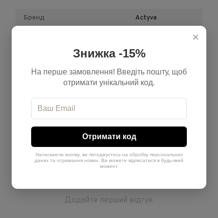
Бренд
Actyva
×
Обʼєм
250 мл
Знижка -15%
Країна-виробник
Італія
На перше замовлення! Введіть пошту, щоб
Тип продукту
Шампунь
отримати унікальний код.
Призначення
Від сонця
Відгуки
Отримати код
Натискаючи кнопку, ви погоджуєтесь на обробку персональних
даних та отримання новин. Ви можете відписатися в будь-який
момент.
Додайте перший відгук