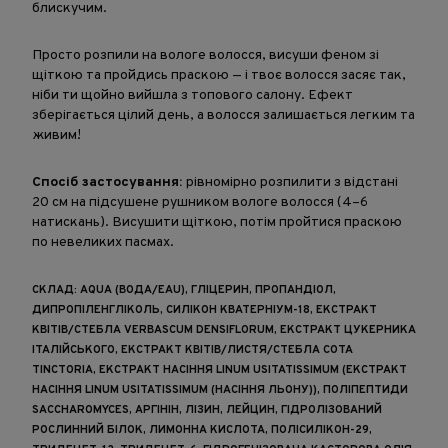
блискучим.
Просто розпили на вологе волосся, висуши феном зі
щіткою та пройдись праскою — і твоє волосся засяє так,
ніби ти щойно вийшла з топового салону. Ефект
зберігається цілий день, а волосся залишається легким та
живим!
Спосіб застосування:
рівномірно розпилити з відстані
20 см на підсушене рушником вологе волосся (4–6
натискань). Висушити щіткою, потім пройтися праскою
по невеликих пасмах.
СКЛАД: AQUA (ВОДА/EAU), ГЛІЦЕРИН, ПРОПАНДІОЛ,
ДИПРОПІЛЕНГЛІКОЛЬ, СИЛІКОН КВАТЕРНІУМ-18, ЕКСТРАКТ
КВІТІВ/СТЕБЛА VERBASCUM DENSIFLORUM, ЕКСТРАКТ ЦУКЕРНИКА
ІТАЛІЙСЬКОГО, ЕКСТРАКТ КВІТІВ/ЛИСТЯ/СТЕБЛА COTA
TINCTORIA, ЕКСТРАКТ НАСІННЯ LINUM USITATISSIMUM (ЕКСТРАКТ
НАСІННЯ LINUM USITATISSIMUM (НАСІННЯ ЛЬОНУ)), ПОЛІПЕПТИДИ
SACCHAROMYCES, АРГІНІН, ЛІЗИН, ЛЕЙЦИН, ГІДРОЛІЗОВАНИЙ
РОСЛИННИЙ БІЛОК, ЛИМОННА КИСЛОТА, ПОЛІСИЛІКОН-29,