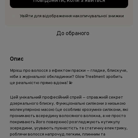
Повідомити, коли з'явиться
Увійти
для відображення накопичувальної знижки
%
До обраного
Опис
Мрієш про волосся з ефектом праски — гладке, блискуче,
ніби з журнальної обкладинки? Glow Treatment зробить
це реальністю прямо вдома! 💫
Цей унікальний професійний спрей — справжній секрет
дзеркального блиску. Функціональні силікони з низькою
молекулярною масою (це особливі «розумні» силікони, які
проникають всередину волосяного волокна, а не просто
покривають його поверхню) розгладжують кутикулу
зсередини, усувають пухнастість та статичну електрику,
роблячи волосся напрочуд легким, плинним та