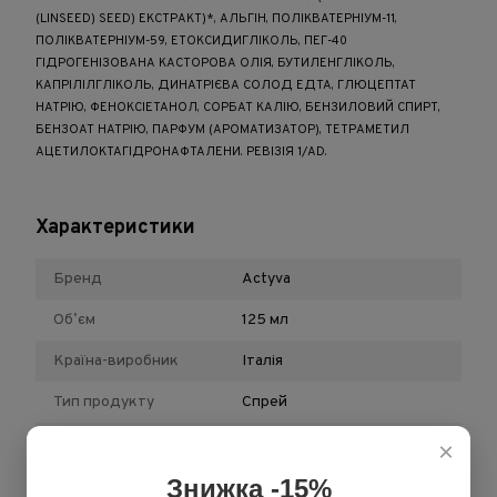
(LINSEED) SEED) ЕКСТРАКТ)*, АЛЬГІН, ПОЛІКВАТЕРНІУМ-11,
ПОЛІКВАТЕРНІУМ-59, ЕТОКСИДИГЛІКОЛЬ, ПЕГ-40
ГІДРОГЕНІЗОВАНА КАСТОРОВА ОЛІЯ, БУТИЛЕНГЛІКОЛЬ,
КАПРІЛІЛГЛІКОЛЬ, ДИНАТРІЄВА СОЛОД ЕДТА, ГЛЮЦЕПТАТ
НАТРІЮ, ФЕНОКСІЕТАНОЛ, СОРБАТ КАЛІЮ, БЕНЗИЛОВИЙ СПИРТ,
БЕНЗОАТ НАТРІЮ, ПАРФУМ (АРОМАТИЗАТОР), ТЕТРАМЕТИЛ
АЦЕТИЛОКТАГІДРОНАФТАЛЕНИ. РЕВІЗІЯ 1/AD.
Характеристики
Бренд
Actyva
Обʼєм
125 мл
Країна-виробник
Італія
Тип продукту
Спрей
Призначення
Для всіх типів волосся
×
Знижка -15%