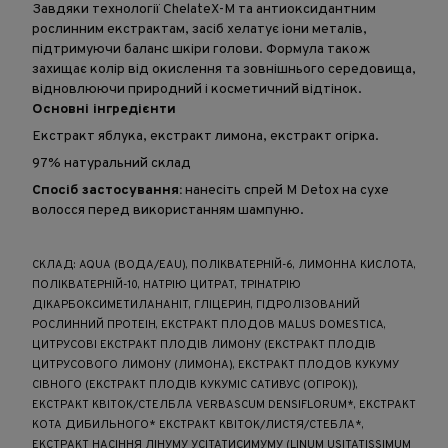
Завдяки технології ChelateX-M та антиоксидантним
рослинним екстрактам, засіб хелатує іони металів,
підтримуючи баланс шкіри голови. Формула також
захищає колір від окислення та зовнішнього середовища,
відновлюючи природний і косметичний відтінок.
Основні інгредієнти
Екстракт яблука, екстракт лимона, екстракт огірка.
97% натуральний склад
Спосіб застосування:
нанесіть спрей M Detox на сухе
волосся перед використанням шампуню.
СКЛАД: AQUA (ВОДА/EAU), ПОЛІКВАТЕРНІЙ-6, ЛИМОННА КИСЛОТА,
ПОЛІКВАТЕРНІЙ-10, НАТРІЮ ЦИТРАТ, ТРІНАТРІЮ
ДІКАРБОКСИМЕТИЛАНАНІТ, ГЛІЦЕРИН, ГІДРОЛІЗОВАНИЙ
РОСЛИННИЙ ПРОТЕІН, ЕКСТРАКТ ПЛОДОВ MALUS DOMESTICA,
ЦИТРУСОВІ ЕКСТРАКТ ПЛОДІВ ЛИМОНУ (ЕКСТРАКТ ПЛОДІВ
ЦИТРУСОВОГО ЛИМОНУ (ЛИМОНА), ЕКСТРАКТ ПЛОДОВ КУКУМУ
СІВНОГО (ЕКСТРАКТ ПЛОДІВ КУКУМІС САТИВУС (ОГІРОК)),
ЕКСТРАКТ КВІТОК/СТЕЛБЛА VERBASCUM DENSIFLORUM*, ЕКСТРАКТ
КОТА ДИБИЛЬНОГО* ЕКСТРАКТ КВІТОК/ЛИСТЯ/СТЕБЛА*,
ЕКСТРАКТ НАСІННЯ ЛІНУМУ УСІТАТИСИМУМУ (LINUM USITATISSIMUM