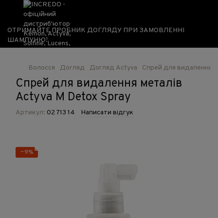
ОТРИМАЙТЕ ПРОБНИК ДОГЛЯДУ ПРИ ЗАМОВЛЕННІ
ШАМПУНЮ!
Волосся
Догляд
Догляд Actyva
Спрей для видалення ме
Спрей для видалення металів
Actyva M Detox Spray
Артикул:
02 713 14
Написати відгук
−9%