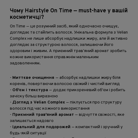
Чому Hairstyle On Time — must-have у вашій
косметичці?
On Time — це розумний засіб, який одночасно очищує,
доглядає та стайлить волосся. Унікальна формула з Velian
Complex не лише абсорбує надлишки жиру, але й активно
доглядає за структурою волосся, залишаючи його
здоровим і живим. А приємний трав'яний аромат зробить
кожне використання справжнім маленьким
задоволенням.
-
Миттєве очищення
— абсорбує надлишки жиру біля
коренів, повертаючи волоссю свіжий і чистий вигляд
-
Об'єм і текстура
— додає прикореневий об'єм і робить
зачіску більш виразною
-
Догляд з Velian Complex
— піклується про структуру
волосся під час кожного використання
-
Приємний трав'яний аромат
— відчуття свіжості, яке
залишається надовго
-
Ідеальний для подорожей
— компактний і зручний у
будь-якій ситуації