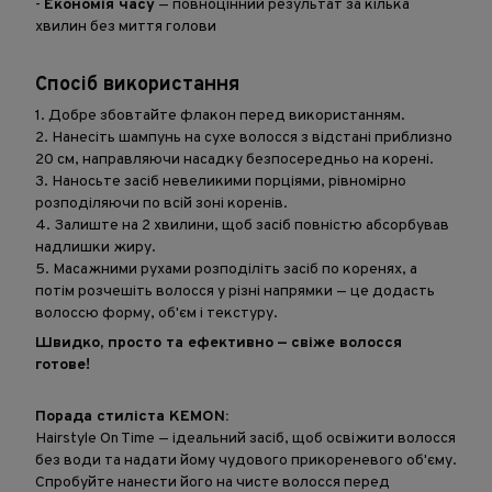
-
Економія часу
— повноцінний результат за кілька
хвилин без миття голови
Спосіб використання
1. Добре збовтайте флакон перед використанням.
2. Нанесіть шампунь на сухе волосся з відстані приблизно
20 см, направляючи насадку безпосередньо на корені.
3. Наносьте засіб невеликими порціями, рівномірно
розподіляючи по всій зоні коренів.
4. Залиште на 2 хвилини, щоб засіб повністю абсорбував
надлишки жиру.
5. Масажними рухами розподіліть засіб по коренях, а
потім розчешіть волосся у різні напрямки — це додасть
волоссю форму, об'єм і текстуру.
Швидко, просто та ефективно — свіже волосся
готове!
Порада стиліста KEMON:
Hairstyle On Time — ідеальний засіб, щоб освіжити волосся
без води та надати йому чудового прикореневого об'єму.
Спробуйте нанести його на чисте волосся перед