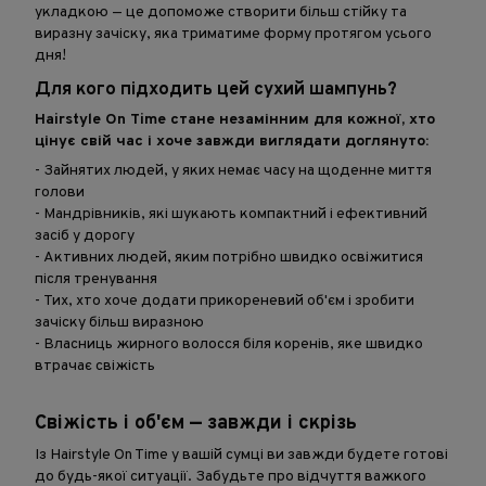
укладкою — це допоможе створити більш стійку та
виразну зачіску, яка триматиме форму протягом усього
дня!
Для кого підходить цей сухий шампунь?
Hairstyle On Time стане незамінним для кожної, хто
цінує свій час і хоче завжди виглядати доглянуто:
- Зайнятих людей, у яких немає часу на щоденне миття
голови
- Мандрівників, які шукають компактний і ефективний
засіб у дорогу
- Активних людей, яким потрібно швидко освіжитися
після тренування
- Тих, хто хоче додати прикореневий об'єм і зробити
зачіску більш виразною
- Власниць жирного волосся біля коренів, яке швидко
втрачає свіжість
Свіжість і об'єм — завжди і скрізь
Із Hairstyle On Time у вашій сумці ви завжди будете готові
до будь-якої ситуації. Забудьте про відчуття важкого