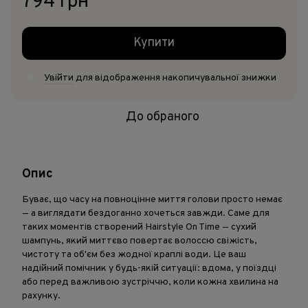
794 грн
Купити
Увійти
для відображення накопичувальної знижки
%
До обраного
Опис
Буває, що часу на повноцінне миття голови просто немає
— а виглядати бездоганно хочеться завжди. Саме для
таких моментів створений Hairstyle On Time — сухий
шампунь, який миттєво повертає волоссю свіжість,
чистоту та об'єм без жодної краплі води. Це ваш
надійний помічник у будь-якій ситуації: вдома, у поїздці
або перед важливою зустріччю, коли кожна хвилина на
рахунку.