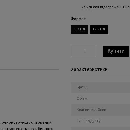
Увійти
для відображення на
%
Формат
50 мл
125 мл
Купити
Характеристики
Бренд
Обʼєм
Країна-виробник
Тип продукту
ї реконструкції, створений
ла створена для глибинного