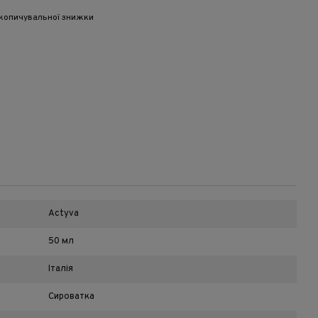
копичувальної знижки
Actyva
50 мл
Італія
Сироватка