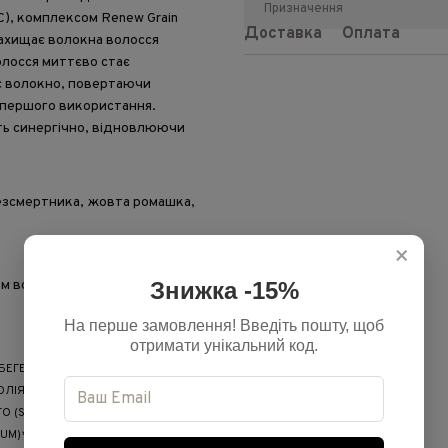
Призначення
C), комплексом Renew Grain
Доставка
Оплата
захищає волокна волосся
олосся миттєво стає
є волокно, повертаючи
я першого використання.
ть синергічно, відновлюючи
безсмертника, жовта ромашка,
×
Знижка -15%
м волосся по довжині та
На перше замовлення! Введіть пошту, щоб
отримати унікальний код.
 БЕГЕНТРИМОНІЮ, МІРИСТИЛОВИЙ
ЛІЯ ОЛІЇ ЄВРОПЕЙСЬКОЇ (OLEA
О (SILYBUM MARIANUM), ЕКСТРАКТ
RUM)*, ЕКСТРАКТ ЦУКРОВИЛЬНОГО