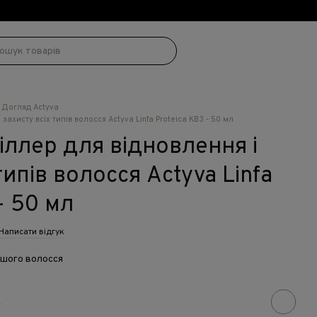
!
Догляд Actyva
ахисту всіх типів волосся Actyva Linfa Proteica KB3 - 50 мл
ллер для відновлення і
типів волосся Actyva Linfa
- 50 мл
Написати відгук
шого волосся
н