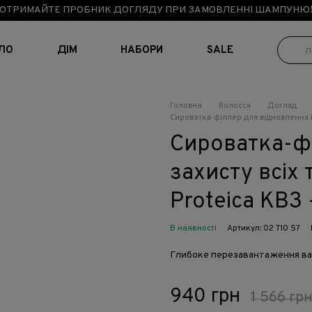
ОТРИМАЙТЕ ПРОБНИК ДОГЛЯДУ ПРИ ЗАМОВЛЕННІ ШАМПУНЮ
ІЛО
ДІМ
НАБОРИ
SALE
Головна
Волосся
Догляд
Сироватка-філлер для відновлення і з
Сироватка-фі
захисту всіх 
Proteica KB3 
В наявності
Артикул: 02 710 57
Глибоке перезавантаження ва
940 грн
1 566 гр