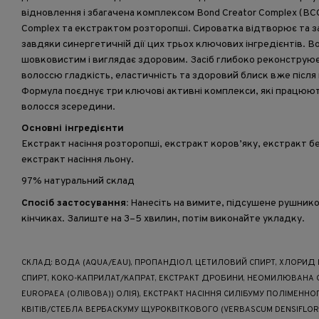
відновлення і збагачена комплексом Bond Creator Complex (BC
Complex та екстрактом розторопші. Сироватка відтворює та 
завдяки синергетичній дії цих трьох ключових інгредієнтів. В
шовковистим і виглядає здоровим. Засіб глибоко реконструю
волоссю гладкість, еластичність та здоровий блиск вже післ
Формула поєднує три ключові активні комплекси, які працюю
волосся зсередини.
Основні інгредієнти
Екстракт насіння розторопші, екстракт коров’яку, екстракт 
екстракт насіння льону.
97% натуральний склад
Спосіб застосування:
Нанесіть на вимите, підсушене рушнико
кінчиках. Залиште на 3–5 хвилин, потім виконайте укладку.
СКЛАД: ВОДА (AQUA/EAU), ПРОПАНДІОЛ, ЦЕТИЛОВИЙ СПИРТ, ХЛОРИД
СПИРТ, КОКО-КАПРИЛАТ/КАПРАТ, ЕКСТРАКТ ДРОБИНИ, НЕОМИЛЮВАНА О
EUROPAEA (ОЛІВОВА)) ОЛІЯ), ЕКСТРАКТ НАСІННЯ СИЛІБУМУ ПОЛІМЕННОГ
КВІТІВ/СТЕБЛА ВЕРБАСКУМУ ЩУРОКВІТКОВОГО (VERBASCUM DENSIFLO