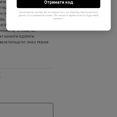
Отримати код
ЧНОЇ (COTA TINCTORIA)*,
 ГЛІЦЕРИН, ЛИМОННА КИСЛОТА,
Натискаючи кнопку, ви погоджуєтесь на обробку персональних
А ОЛІЯ НЕОМИЛЬНІ РЕЧОВИНИ,
даних та отримання новин. Ви можете відписатися в будь-який
момент.
ДЬ, ГІДРОКСИД НАТРІЮ,
СІЕТАНОЛ, БЕНЗИЛОВИЙ СПИРТ,
ЦИННАМАЛЬ, ТЕТРАМЕТИЛ
АКТ КАНАНГИ ОДОРАТИ,
НЕТИЛАЦЕТАТ, ПІНЕН. РЕВІЗІЯ
ю