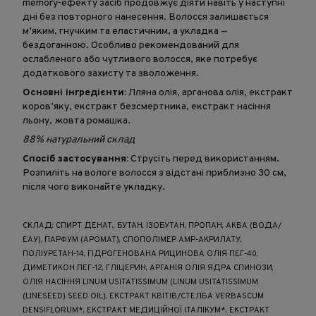
memory-ефекту засіб продовжує діяти навіть у наступні
дні без повторного нанесення. Волосся залишається
м’яким, гнучким та еластичним, а укладка —
бездоганною. Особливо рекомендований для
ослабленого або чутливого волосся, яке потребує
додаткового захисту та зволоження.
Основні інгредієнти:
Лляна олія, арганова олія, екстракт
коров’яку, екстракт безсмертника, екстракт насіння
льону, жовта ромашка.
88% натуральний склад
Спосіб застосування:
Струсіть перед використанням.
Розпиліть на вологе волосся з відстані приблизно 30 см,
після чого виконайте укладку.
СКЛАД: СПИРТ ДЕНАТ., БУТАН, ІЗОБУТАН, ПРОПАН, АКВА (ВОДА/
ЕАУ), ПАРФУМ (АРОМАТ), СПОПОЛІМЕР AMP-АКРИЛАТУ,
ПОЛІУРЕТАН-14, ГІДРОГЕНОВАНА РИЦИНОВА ОЛІЯ ПЕГ-40,
ДИМЕТИКОН ПЕГ-12, ГЛІЦЕРИН, АРГАНІЯ ОЛІЯ ЯДРА СПИНОЗИ,
ОЛІЯ НАСІННЯ LINUM USITATISSIMUM (LINUM USITATISSIMUM
(LINESEED) SEED OIL), ЕКСТРАКТ КВІТІВ/СТЕЛБА VERBASCUM
DENSIFLORUM*, ЕКСТРАКТ МЕДИЦІЙНОЇ ІТАЛІКУМ*, ЕКСТРАКТ