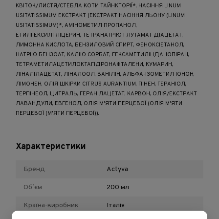
КВІТОК/ЛИСТЯ/СТЕБЛА КОТИ ТАЙНКТОРІЇ*, НАСІННЯ LINUM
USITATISSIMUM ЕКСТРАКТ (ЕКСТРАКТ НАСІННЯ ЛЬОНУ (LINUM
USITATISSIMUM)*, АМІНОМЕТИЛ ПРОПАНОЛ,
ЕТИЛГЕКСИЛГЛІЦЕРИН, ТЕТРАНАТРІЮ ГЛУТАМАТ ДІАЦЕТАТ,
ЛИМОННА КИСЛОТА, БЕНЗИЛОВИЙ СПИРТ, ФЕНОКСІЕТАНОЛ,
НАТРІЮ БЕНЗОАТ, КАЛІЮ СОРБАТ, ГЕКСАМЕТИЛІНДАНОПІРАН,
ТЕТРАМЕТИЛАЦЕТИЛОКТАГІДРОНАФТАЛЕНИ, КУМАРИН,
ЛІНАЛІЛАЦЕТАТ, ЛІНАЛООЛ, ВАНІЛІН, АЛЬФА-ІЗОМЕТИЛ ІОНОН,
ЛІМОНЕН, ОЛІЯ ШКІРКИ CITRUS AURANTIUM, ПІНЕН, ГЕРАНІОЛ,
ТЕРПІНЕОЛ, ЦИТРАЛЬ, ГЕРАНІЛАЦЕТАТ, КАРВОН, ОЛІЯ/ЕКСТРАКТ
ЛАВАНДУЛИ, ЕВГЕНОЛ, ОЛІЯ М'ЯТИ ПЕРЦЕВОЇ (ОЛІЯ М'ЯТИ
ПЕРЦЕВОЇ (М'ЯТИ ПЕРЦЕВОЇ)).
Характеристики
Бренд
Actyva
Обʼєм
200 мл
Країна-виробник
Італія