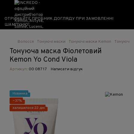
ОТРИМАЙТЕ ПРОБНИК ДОГЛЯДУ ПРИ ЗАМОВЛЕННІ
ШАМПУНЮ!
Волосся
Тонуючі маски
Тонуючі маски Kemon
Тонуюча м
Тонуюча маска Фіолетовий
Kemon Yo Cond Viola
Артикул:
00 087 17
Написати відгук
Новинка
−37%
залишилося 22 дні