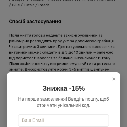
/ Blue / Fucsia / Peach
Спосіб застосування
Після миття голови надіньте захисні рукавички та
рівномірно розподіліть продукт за допомогою гребінця.
Час витримки: 3 хвилини. Для натурального волосся час
витримки може складати від 3 до 10 хвилин — залежно
від пористості волосся та бажаної інтенсивності тону.
Після закінчення часу витримки емульгуйте та ретельно
змийте. Використовуйте кожні 3–5 миттів шампунем.
×
Тонуй. Доглядай. Повертай блиск
Знижка -15%
На перше замовлення! Введіть пошту, щоб
отримати унікальний код.
Характеристики
Бренд
Kemon