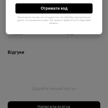
Обʼєм
200 мл
Отримати код
Країна-виробник
Італія
Натискаючи кнопку, ви погоджуєтесь на обробку персональних
даних та отримання новин. Ви можете відписатися в будь-який
момент.
Теплота
Холодний
Рівень
6-10
Відгуки
Додайте перший відгук
Написати відгук