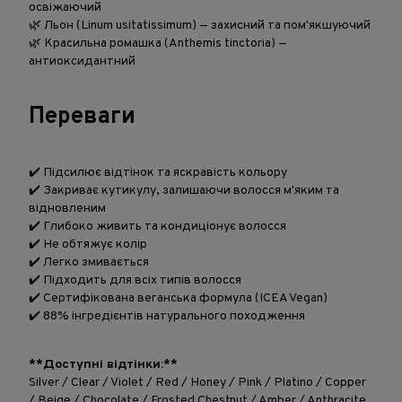
освіжаючий
🌿 Льон (Linum usitatissimum) — захисний та пом'якшуючий
🌿 Красильна ромашка (Anthemis tinctoria) —
антиоксидантний
Переваги
✔️ Підсилює відтінок та яскравість кольору
✔️ Закриває кутикулу, залишаючи волосся м'яким та
відновленим
✔️ Глибоко живить та кондиціонує волосся
✔️ Не обтяжує колір
✔️ Легко змивається
✔️ Підходить для всіх типів волосся
✔️ Сертифікована веганська формула (ICEA Vegan)
✔️ 88% інгредієнтів натурального походження
**Доступні відтінки:**
Silver / Clear / Violet / Red / Honey / Pink / Platino / Copper
/ Beige / Chocolate / Frosted Chestnut / Amber / Anthracite