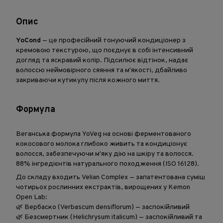
Опис
YoCond
— це професійний тонуючий кондиціонер з
кремовою текстурою, що поєднує в собі інтенсивний
догляд та яскравий колір. Підсилює відтінок, надає
волоссю неймовірного сяяння та м'якості, дбайливо
закриваючи кутикулу після кожного миття.
Формула
Веганська формула YoVeg на основі ферментованого
кокосового молока глибоко живить та кондиціонує
волосся, забезпечуючи м'яку дію на шкіру та волосся.
88% інгредієнтів натурального походження (ISO 16128).
До складу входить Velian Complex — запатентована суміш
чотирьох рослинних екстрактів, вирощених у Kemon
Open Lab:
🌿 Вербаско (Verbascum densiflorum) — заспокійливий
🌿 Безсмертник (Helichrysum italicum) — заспокійливий та