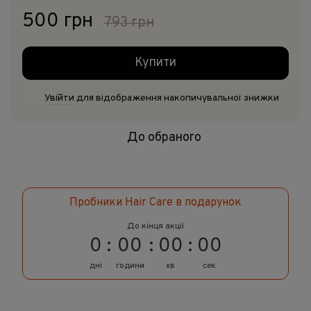
500 грн
793 грн
Купити
Увійти
для відображення накопичувальної знижки
%
До обраного
Пробники Hair Care в подарунок
До кінця акції
0
00
00
00
дні
години
хв
сек