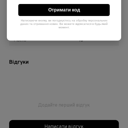
Обʼєм
200 мл
Отримати код
Країна-виробник
Італія
Натискаючи кнопку, ви погоджуєтесь на обробку персональних
даних та отримання новин. Ви можете відписатися в будь-який
момент.
Теплота
Холодний
Рівень
10
Відгуки
Додайте перший відгук
Написати відгук