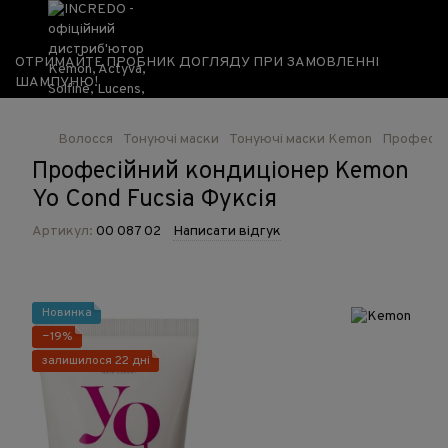
ОТРИМАЙТЕ ПРОБНИК ДОГЛЯДУ ПРИ ЗАМОВЛЕННІ
ШАМПУНЮ!
Волосся
Тонуючі маски
Тонуючі маски Kemon
Професійн
Професійний кондиціонер Kemon
Yo Cond Fucsia Фуксія
Артикул:
00 087 02
Написати відгук
Новинка
−19%
залишилося 22 дні