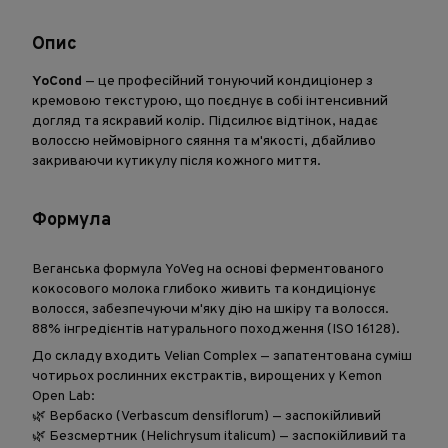
Опис
YoCond
— це професійний тонуючий кондиціонер з
кремовою текстурою, що поєднує в собі інтенсивний
догляд та яскравий колір. Підсилює відтінок, надає
волоссю неймовірного сяяння та м'якості, дбайливо
закриваючи кутикулу після кожного миття.
Формула
Веганська формула YoVeg на основі ферментованого
кокосового молока глибоко живить та кондиціонує
волосся, забезпечуючи м'яку дію на шкіру та волосся.
88% інгредієнтів натурального походження (ISO 16128).
До складу входить Velian Complex — запатентована суміш
чотирьох рослинних екстрактів, вирощених у Kemon
Open Lab:
🌿 Вербаско (Verbascum densiflorum) — заспокійливий
🌿 Безсмертник (Helichrysum italicum) — заспокійливий та