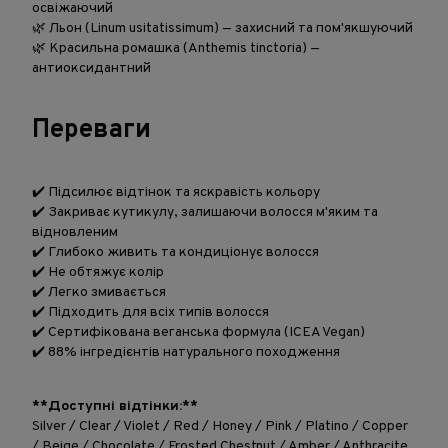
освіжаючий
🌿 Льон (Linum usitatissimum) — захисний та пом'якшуючий
🌿 Красильна ромашка (Anthemis tinctoria) —
антиоксидантний
Переваги
✔️ Підсилює відтінок та яскравість кольору
✔️ Закриває кутикулу, залишаючи волосся м'яким та
відновленим
✔️ Глибоко живить та кондиціонує волосся
✔️ Не обтяжує колір
✔️ Легко змивається
✔️ Підходить для всіх типів волосся
✔️ Сертифікована веганська формула (ICEA Vegan)
✔️ 88% інгредієнтів натурального походження
**Доступні відтінки:**
Silver / Clear / Violet / Red / Honey / Pink / Platino / Copper
/ Beige / Chocolate / Frosted Chestnut / Amber / Anthracite