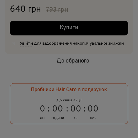
640 грн
793 грн
Купити
Увійти
для відображення накопичувальної знижки
%
До обраного
Пробники Hair Care в подарунок
До кінця акції
0
00
00
00
дні
години
хв
сек