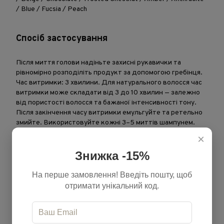
/ Blue / Fucsia / Peach
Спосіб застосування
Після миття голови надіньте захисні рукавички та
рівномірно розподіліть продукт за допомогою гребінця.
Час витримки: 3 хвилини. Для натурального волосся час
витримки може складати від 3 до 10 хвилин — залежно
від пористості волосся та бажаної інтенсивності тону.
Після закінчення часу витримки емульгуйте та ретельно
змийте. Використовуйте кожні 3–5 миттів шампунем.
×
Тонуй. Доглядай. Повертай блиск
Знижка -15%
На перше замовлення! Введіть пошту, щоб
отримати унікальний код.
Характеристики
Бренд
Kemon