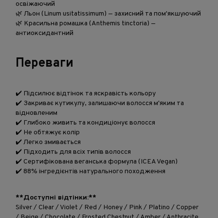
освіжаючий
🌿 Льон (Linum usitatissimum) — захисний та пом'якшуючий
🌿 Красильна ромашка (Anthemis tinctoria) —
антиоксидантний
Переваги
✔️ Підсилює відтінок та яскравість кольору
✔️ Закриває кутикулу, залишаючи волосся м'яким та
відновленим
✔️ Глибоко живить та кондиціонує волосся
✔️ Не обтяжує колір
✔️ Легко змивається
✔️ Підходить для всіх типів волосся
✔️ Сертифікована веганська формула (ICEA Vegan)
✔️ 88% інгредієнтів натурального походження
**Доступні відтінки:**
Silver / Clear / Violet / Red / Honey / Pink / Platino / Copper
/ Beige / Chocolate / Frosted Chestnut / Amber / Anthracite