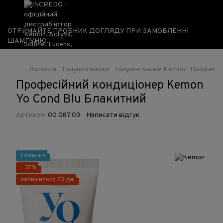
ОТРИМАЙТЕ ПРОБНИК ДОГЛЯДУ ПРИ ЗАМОВЛЕННІ
ШАМПУНЮ!
Волосся
Тонуючі маски
Тонуючі маски Kemon
Професій
Професійний кондиціонер Kemon
Yo Cond Blu Блакитний
Артикул:
00 087 03
Написати відгук
Новинка
−37%
залишилося 23 дні