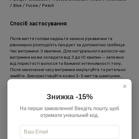
/ Blue / Fucsia / Peach
Спосіб застосування
Після миття голови надіньте захисні рукавички та
рівномірно розподіліть продукт за допомогою гребінця.
Час витримки: 3 хвилини. Для натурального волосся час
витримки може складати від 3 до 10 хвилин — залежно
від пористості волосся та бажаної інтенсивності тону.
Після закінчення часу витримки емульгуйте та ретельно
змийте. Використовуйте кожні 3–5 миттів шампунем.
×
Тонуй. Доглядай. Повертай блиск
Знижка -15%
На перше замовлення! Введіть пошту, щоб
отримати унікальний код.
Характеристики
Бренд
Kemon