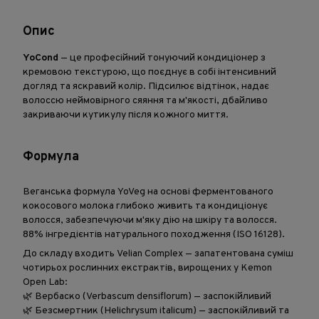
Опис
YoCond
— це професійний тонуючий кондиціонер з
кремовою текстурою, що поєднує в собі інтенсивний
догляд та яскравий колір. Підсилює відтінок, надає
волоссю неймовірного сяяння та м'якості, дбайливо
закриваючи кутикулу після кожного миття.
Формула
Веганська формула YoVeg на основі ферментованого
кокосового молока глибоко живить та кондиціонує
волосся, забезпечуючи м'яку дію на шкіру та волосся.
88% інгредієнтів натурального походження (ISO 16128).
До складу входить Velian Complex — запатентована суміш
чотирьох рослинних екстрактів, вирощених у Kemon
Open Lab:
🌿 Вербаско (Verbascum densiflorum) — заспокійливий
🌿 Безсмертник (Helichrysum italicum) — заспокійливий та