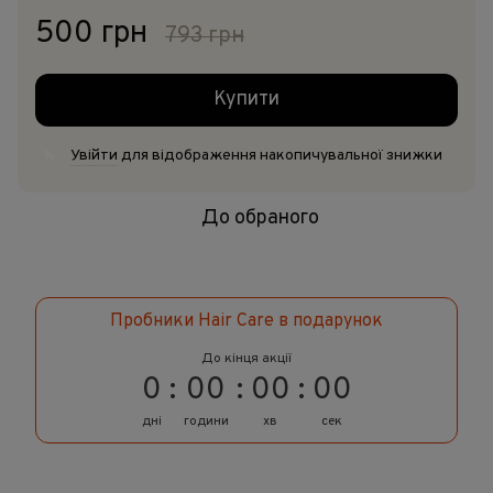
500 грн
793 грн
Купити
Увійти
для відображення накопичувальної знижки
%
До обраного
Пробники Hair Care в подарунок
До кінця акції
0
00
00
00
дні
години
хв
сек