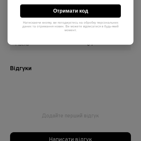
Обʼєм
200 мл
Отримати код
Країна-виробник
Італія
Натискаючи кнопку, ви погоджуєтесь на обробку персональних
даних та отримання новин. Ви можете відписатися в будь-який
момент.
Теплота
Холодний
Рівень
6-7
Відгуки
Додайте перший відгук
Написати відгук