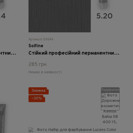
Артикул: 00046
Solfine
Стійкий професійний перманентний фарбник Solfine Natural Color 5.4 мідний світло-каштановий, 100 мл
Стійкий професійний перманентний фарбник Solfine Natural Color 5.20 - світлий каштаново-фіолетовий, 100 мл
285 грн
Немає в наявності
Подарунок
Знижка
−30%