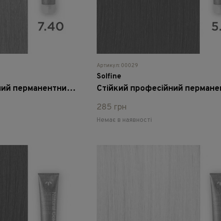
Артикул: 00029
Solfine
Стійкий професійний перманентний фарбник Solfine Natural Color 7.40 - мідний блонд, 100 мл
285 грн
Немає в наявності