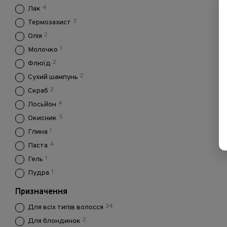
4
Лак
3
Термозахист
2
Олія
1
Молочко
2
Флюїд
2
Сухий шампунь
2
Скраб
4
Лосьйон
5
Окисник
1
Глина
4
Паста
1
Гель
1
Пудра
Призначення
34
Для всіх типів волосся
2
Для блондинок