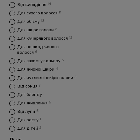
14
Від випадіння
11
Для сухого волосся
13
Для об'єму
2
Для шкіри голови
12
Для кучерявого волосся
Для пошкодженого
6
волосся
6
Для захисту кольору
4
Для жирної шкіри
2
Для чутливої шкіри голови
7
Від сонця
1
Для блонду
6
Для живлення
5
Від лупи
1
Для росту
2
Для дітей