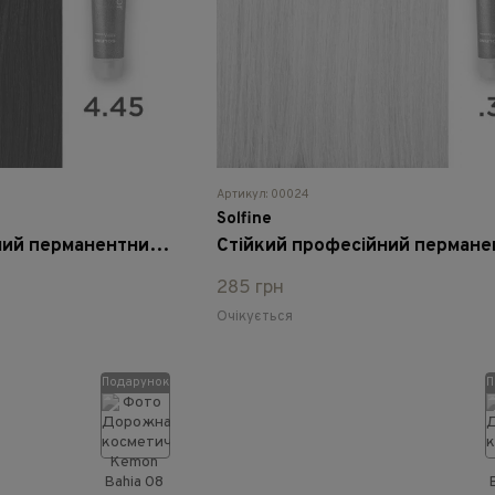
Артикул: 00024
Solfine
Стійкий професійний перманентний фарбник Solfine Natural Color 4.45 - каштаново-мідний махагон,100 мл
285 грн
Очікується
Подарунок
П