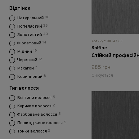
Відтінок
30
Натуральний
35
Попелястий
40
Золотистий
Артикул: 08 147 69
14
Фіолетовий
Solfine
19
Мідний
12
Червоний
285 грн
7
Махагон
Очікується
8
Коричневий
Тип волосся
5
Всі типи волосся
2
Курчаве волосся
5
Фарбоване волосся
5
Пошкоджене волосся
2
Тонке волосся