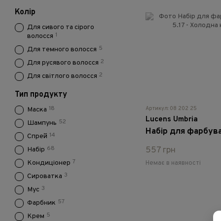
Колір
Для сивого та сірого
1
волосся
5
Для темного волосся
2
Для русявого волосся
2
Для світлого волосся
Тип продукту
18
Артикул: 08 202 25
Маска
Lucens Umbria
52
Шампунь
14
Спрей
68
557 грн
Набір
7
Кондиціонер
Немає в наявності
3
Сироватка
3
Мус
57
Фарбник
5
Крем