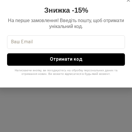
×
Знижка -15%
На перше замовлення! Введіть пошту, щоб отримати
унікальний код.
Отримати код
Натискаючи кнопку, ви погоджуєтесь на обробку персональних даних та
отримання новин. Ви можете відписатися в будь-який момент.