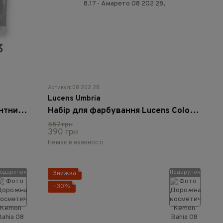
Артикул: 08 202 28
Lucens Umbria
Стійкий професійний перманентний фарбник Solfine Natural Color .3 - тонуючий золотистий, 100 мл
Набір для фарбування Lucens Color 8.17 - Амарето
557 грн
390 грн
Немає в наявності
одарунок
Подарунок
Знижка
−30%