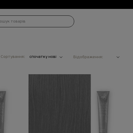
!
Сортування:
спочатку нові
Відображення: