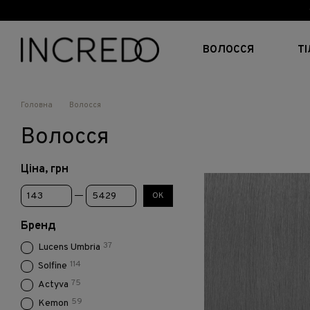
Перейти до основного контенту
ВОЛОССЯ
Т
Головна
Волосся
Волосся
Ціна, грн
Від Ціна, грн
До Ціна, грн
ОК
Бренд
37
Lucens Umbria
114
Solfine
75
Actyva
59
Kemon