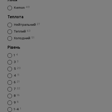
Лінія
49
Kemon
Теплота
27
Нейтральний
63
Теплий
51
Холодний
Рівень
4
1
3
3
20
5
11
4
21
6
22
7
16
8
8
9
1
1-4