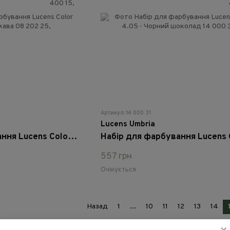
Артикул: 14 000 31
Lucens Umbria
Набір для фарбування Lucens Color 5.17 - Холодна кава
557 грн
Очікується
Назад
1
...
10
11
12
13
14