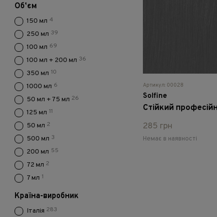
Обʼєм
4
150 мл
39
250 мл
69
100 мл
36
100 мл + 200 мл
10
350 мл
6
Артикул: 00028
1000 мл
Solfine
26
50 мл + 75 мл
11
125 мл
2
285 грн
50 мл
3
500 мл
Немає в наявності
55
200 мл
2
72 мл
1
7 мл
Країна-виробник
283
Італія