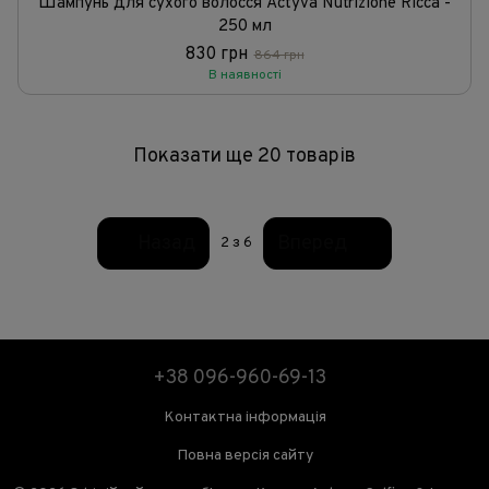
Шампунь для сухого волосся Actyva Nutrizione Ricca -
250 мл
830 грн
864 грн
В наявності
Показати ще 20 товарів
Назад
Вперед
2
з 6
+38 096-960-69-13
Контактна інформація
Повна версія сайту