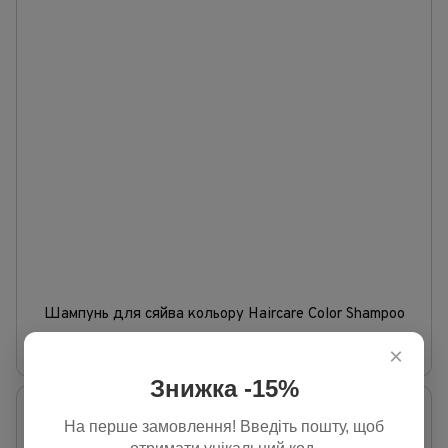
Шампунь для сяйва кольору Haircare Color Shampoo
518 грн
×
В наявності
Знижка -15%
На перше замовлення! Введіть пошту, щоб