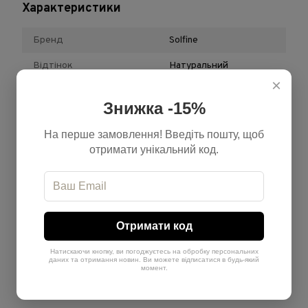
Характеристики
Бренд
Solfine
Відтінок
Натуральний
×
Обʼєм
100 мл + 200 мл
Знижка -15%
Країна-виробник
Італія
На перше замовлення! Введіть пошту, щоб
Тип продукту
Набір
отримати унікальний код.
Теплота
Нейтральний
Рівень
1
Отримати код
Відгуки
Натискаючи кнопку, ви погоджуєтесь на обробку персональних
даних та отримання новин. Ви можете відписатися в будь-який
момент.