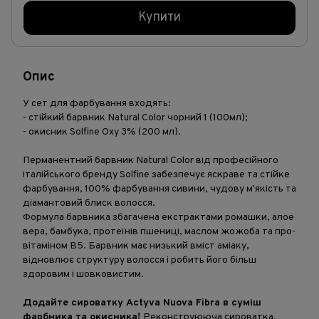
Купити
Опис
У сет для фарбування входять:
- стійкий барвник Natural Color чорний 1 (100мл);
- окисник Solfine Oxy 3% (200 мл).
Перманентний барвник Natural Color від професійного
італійського бренду Solfine забезпечує яскраве та стійке
фарбування, 100% фарбування сивини, чудову м'якість та
діамантовий блиск волосся.
Формула барвника збагачена екстрактами ромашки, алое
вера, бамбука, протеїнів пшениці, маслом жожоба та про-
вітаміном В5. Барвник має низький вміст аміаку,
відновлює структуру волосся і робить його більш
здоровим і шовковистим.
Додайте сироватку Actyva Nuova Fibra в суміш
фарбника та окисника!
Реконструююча сироватка,