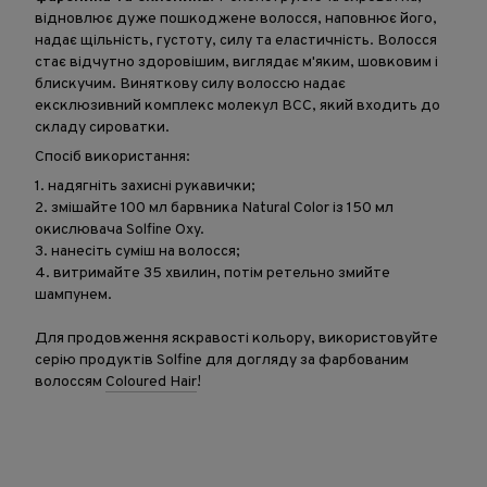
відновлює дуже пошкоджене волосся, наповнює його,
надає щільність, густоту, силу та еластичність. Волосся
стає відчутно здоровішим, виглядає м'яким, шовковим і
блискучим. Виняткову силу волоссю надає
ексклюзивний комплекс молекул BCC, який входить до
складу сироватки.
Спосіб використання:
1. надягніть захисні рукавички;
2. змішайте 100 мл барвника Natural Color із 150 мл
окислювача Solfine Oxy.
3. нанесіть суміш на волосся;
4. витримайте 35 хвилин, потім ретельно змийте
шампунем.
Для продовження яскравості кольору, використовуйте
серію продуктів Solfine для догляду за фарбованим
волоссям
Coloured Hair
!