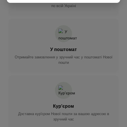
Доставка Новою поштою до зручного для вас відділення
по всій Україні
У поштомат
Отримайте замовлення у зручний час у поштоматі Нової
пошти
Кур'єром
Доставка кур'єром Нової пошти за вашою адресою в
зручний час