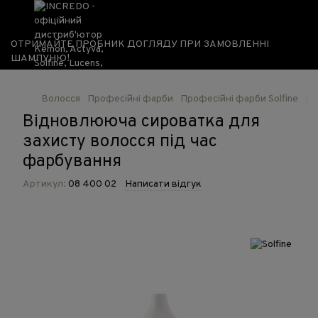
ОТРИМАЙТЕ ПРОБНИК ДОГЛЯДУ ПРИ ЗАМОВЛЕННІ
ШАМПУНЮ!
Волосся
Професійні фарби
Професійні фарби Solfine
Ві
Відновлююча сироватка для
захисту волосся під час
фарбування
Артикул:
08 400 02
Написати відгук