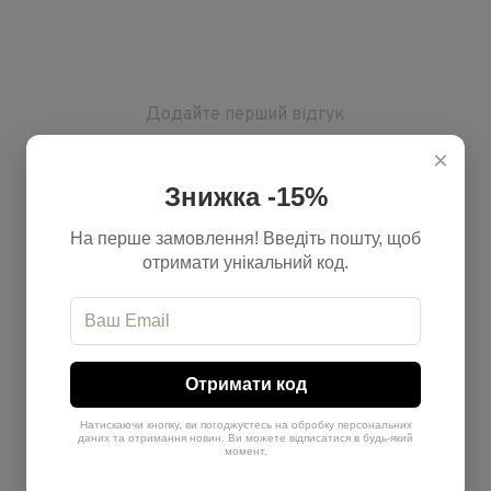
Додайте перший відгук
×
Знижка -15%
Написати відгук
На перше замовлення! Введіть пошту, щоб
отримати унікальний код.
Доставка
Оплата
Отримати код
Натискаючи кнопку, ви погоджуєтесь на обробку персональних
даних та отримання новин. Ви можете відписатися в будь-який
момент.
До відділення