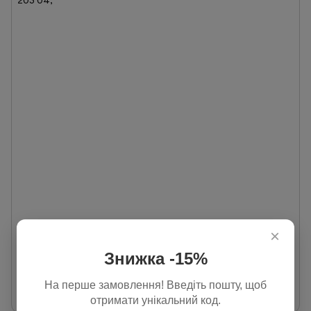
×
Знижка -15%
Тонуюча маска Lucens Color Mask Rame - Мідь
На перше замовлення! Введіть пошту, щоб
495 грн
отримати унікальний код.
В наявності