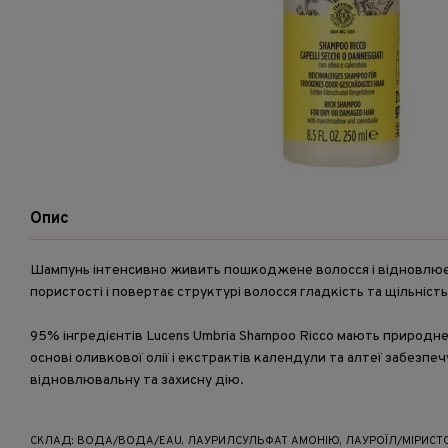
Опис
Шампунь інтенсивно живить пошкоджене волосся і відновлює 
пористості і повертає структурі волосся гладкість та щільність
95% інгредієнтів Lucens Umbria Shampoo Ricco мають природн
основі оливкової олії і екстрактів календули та алтеї забезп
відновлювальну та захисну дію.
СКЛАД: ВОДА/ВОДА/EAU, ЛАУРИЛСУЛЬФАТ АМОНІЮ, ЛАУРОЇЛ/МІРИСТО