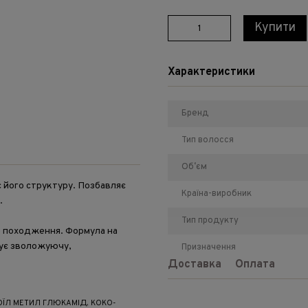
Купити
Характеристики
Бренд
Тип волосся
Обʼєм
його структуру. Позбавляє
Країна-виробник
.
Тип продукту
е походження. Формула на
ечує зволожуючу,
Призначення
Доставка
Оплата
ЇЛ МЕТИЛ ГЛЮКАМІД, КОКО-