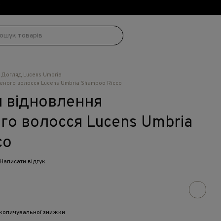
!
Догляд Lucens Umbria
ного волосся Lucens Umbria Shampoo Ricco
 відновлення
о волосся Lucens Umbria
co
Написати відгук
копичувальної знижки