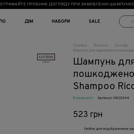
ОТРИМАЙТЕ ПРОБНИК ДОГЛЯДУ ПРИ ЗАМОВЛЕННІ ШАМПУНЮ
ІЛО
ДІМ
НАБОРИ
SALE
Головна
Волосся
Догляд
Шампунь для відновлення пошкодже
Шампунь для
пошкодженог
Shampoo Ric
В наявності
Артикул: 0820244
523 грн
Увійти
для відображення на
%