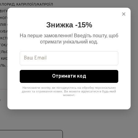
 ХЛОРИД, КАПРІЛОЇЛ/КАПРОЇЛ
УГКОЛИСТОЇ (ЛАВАНДА)*, ОЛІЯ
×
НОГО (РОЗМАРИНУ)*, НЕОМИЛЬНА
Знижка -15%
ЛІЯ ЄВРОПЕЙСЬКОЇ) (НЕОМИЛЬНА
КУВАЛЬНОЇ/ЕКСТРАКТ КВІТІВ
На перше замовлення! Введіть пошту, щоб
ЕКСТРАКТ КВІТОК/СТЕБЛА
отримати унікальний код.
ІТОК/ЛИСТЯ/СТЕБЛА*, ЕКСТРАКТ
(ЛЬОНУ)*, ПРОЛІН, АЛАНТОЇН,
 КИСЛОТА, КАЛІЮ СОРБАТ,
ЛЬ, ЛІНАЛООЛ, ЛИМОНЕН.
Отримати код
Натискаючи кнопку, ви погоджуєтесь на обробку персональних
даних та отримання новин. Ви можете відписатися в будь-який
момент.
ю