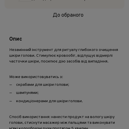
До обраного
Опис
Незамінний інструмент для ритуалу глибокого очищення
шкіри голови. Стимулює кровообіг, відлущує відмерлі
часточки шкіри, посилює дію засобів від випадіння.
Може використовуватись з:
скрабами для шкіри голови;
шампунями;
кондиціонерами для шкіри голови.
Спосіб використання: нанести продукт на вологу шкіру
голови, стиснути масажер між пальцями та виконувати
м'які колообразні рухи протягом 5 хвилин.