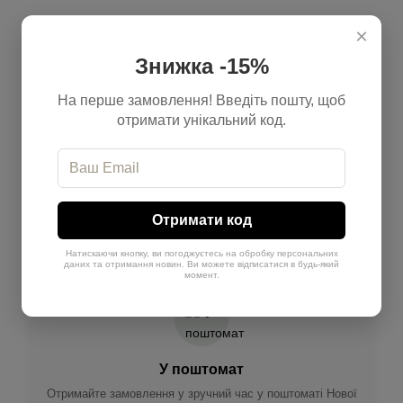
×
Доставка
Оплата
Знижка -15%
На перше замовлення! Введіть пошту, щоб
отримати унікальний код.
До відділення
Доставка Новою поштою до зручного для вас відділення
Отримати код
по всій Україні
Натискаючи кнопку, ви погоджуєтесь на обробку персональних
даних та отримання новин. Ви можете відписатися в будь-який
момент.
У поштомат
Отримайте замовлення у зручний час у поштоматі Нової