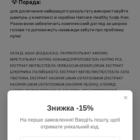
💡 Порада:
для досягнення найкращого результату використовуйте
шампунь у комплексі зі скрабом
Haircare Healthy Scalp Kiwi.
Разом вони забезпечать комплексний догляд за шкірою
голови та допоможуть назавжди забути про проблему
лупи!
СКЛАД: AQUA (ВОДА/EAU), ЛАУРИЛСУЛЬФАТ АМОНІЮ,
МІРЕТСУЛЬФАТ НАТРІЮ, КОКАМІДОПРОПІЛБЕТАЇН, НАТРІЮ PCA,
ЕКСТРАКТ КВІТІВ/СТЕБЛА VERBASCUM DENSIFLORUM, ЕКСТРАКТ
ЦУКЕРНИКА ІТАЛІЙСЬКОГО, ЕКСТРАКТ КВІТІВ/ЛИСТЯ/СТЕБЛА COTA
TINCTORIA, ЕКСТРАКТ НАСІННЯ LINUM USITATISSIMUM (ЕКСТРАКТ
НАСІННЯ LINUM USITATISSIMUM (НАСІННЯ ЛЬОНУ)), ХЛОРИД
НАТРІЮ, ПОЛІКВАТЕРНІУМ-10, ГЛІЦЕРИН, ДЕЦИЛГЛЮКОЗИД,
×
ЛИМОННА КИСЛОТА, ПІРОКТОНОЛАМІН, СОРБЕТ-230 ТЕТРАОЛЕАТ,
ПЕГ-40 ГІДРОГЕНІЗОВАНА КАСТОРОВА ОЛІЯ, ЕТОКСИДИГЛІКОЛЬ,
Знижка -15%
КОКОБЕТАЇН, ЛАУРОЇЛ/МІРИСТОЇЛ МЕТИЛ ГЛЮКАМІД, СОРБІТАН
ЛАУРАТ, ТОКОФЕРОЛ, БГТ, ГЛЮЦЕПТАТ НАТРІЮ,
На перше замовлення! Введіть пошту, щоб
ЕТИЛГЕКСИЛГЛІЦЕРИН, БЕНЗИЛОВИЙ СПИРТ, БЕНЗОЙНА КИСЛОТА,
отримати унікальний код.
СОРБАТ КАЛІЮ, ФЕНОКСІЕТАНОЛ, ПАРФУМ (АРОМАТИЗАТОР), CI
42053 (ЗЕЛЕНИЙ № 3).