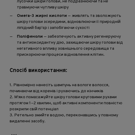
лусочки шкіри голови, не подразнюючи та не
травмуючи чутливу шкіру
Омега-3 жирні кислоти
— живлять та зволожують
шкіру голови зсередини, відновлюючи її природній
ліпідний бар'єр і запобігаючи сухості
Поліфеноли
— забезпечують активну регенеруючу
та антиоксидантну дію, захищаючи шкіру голови від
негативного впливу зовнішнього середовища та
прискорюючи процеси відновлення клітин.
Спосіб використання:
1. Рівномірно нанесіть шампунь на вологе волосся,
починаючи від коренів і рухаючись до кінчиків
2. М'яко помасажуйте шкіру голови круговими рухами
протягом 1–2 хвилин, щоб активні компоненти повністю
розкрили свій потенціал
3. Ретельно змийте водою, переконавшись у повному
видаленні засобу.