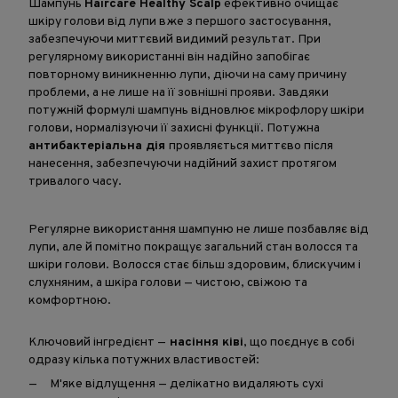
Шампунь
Haircare Healthy Scalp
ефективно очищає
шкіру голови від лупи вже з першого застосування,
забезпечуючи миттєвий видимий результат. При
регулярному використанні він надійно запобігає
повторному виникненню лупи, діючи на саму причину
проблеми, а не лише на її зовнішні прояви. Завдяки
потужній формулі шампунь відновлює мікрофлору шкіри
голови, нормалізуючи її захисні функції. Потужна
антибактеріальна дія
проявляється миттєво після
нанесення, забезпечуючи надійний захист протягом
тривалого часу.
Регулярне використання шампуню не лише позбавляє від
лупи, але й помітно покращує загальний стан волосся та
шкіри голови. Волосся стає більш здоровим, блискучим і
слухняним, а шкіра голови — чистою, свіжою та
комфортною.
Ключовий інгредієнт —
насіння ківі
, що поєднує в собі
одразу кілька потужних властивостей:
М'яке відлущення — делікатно видаляють сухі