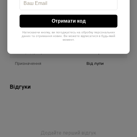
Характеристики
Отримати код
Бренд
Kemon
Натискаючи кнопку, ви погоджуєтесь на обробку персональних
даних та отримання новин. Ви можете відписатися в будь-який
момент.
Країна-виробник
Італія
Тип продукту
Шампунь
Призначення
Від лупи
Відгуки
Додайте перший відгук