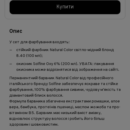
Купити
Опис
У сет для фарбування входять:
стійкий фарбник Natural Color світло-мідний блонд
8.40 (100 мл);
окисник Solfine Oxy 6% (200 мл). УВАГА: пакування
окисника може відрізнятися від зображення на сайті.
Перманентний барвник Natural Color від професійного
італійського бренду Solfine забезпечує яскраве та стійке
фарбування, 100% фарбування сивини, чудову м'якість та
діамантовий блиск волосся.
Формула барвника збагачена екстрактами ромашки, алое
вера, бамбука, протеїнів пшениці, маслом жожоба та про-
вітаміном В5. Барвник має низький вміст аміаку,
відновлює структуру волосся і робить його більш
здоровим і шовковистим.