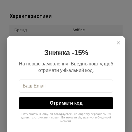
Характеристики
Бренд
Solfine
Відтінок
Мідний
×
Знижка -15%
Обʼєм
100 мл + 200 мл
Країна-виробник
Італія
На перше замовлення! Введіть пошту, щоб
отримати унікальний код.
Тип продукту
Набір
Теплота
Теплий
Рівень
8
Отримати код
Натискаючи кнопку, ви погоджуєтесь на обробку персональних
Відгуки
даних та отримання новин. Ви можете відписатися в будь-який
момент.