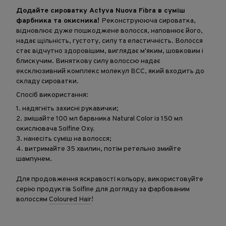
Додайте сироватку Actyva Nuova Fibra в суміш
фарбника та окисника!
Реконструююча сироватка,
відновлює дуже пошкоджене волосся, наповнює його,
надає щільність, густоту, силу та еластичність. Волосся
стає відчутно здоровішим, виглядає м'яким, шовковим і
блискучим. Виняткову силу волоссю надає
ексклюзивний комплекс молекул BCC, який входить до
складу сироватки.
Спосіб використання:
1. надягніть захисні рукавички;
2. змішайте 100 мл барвника Natural Color із 150 мл
окислювача Solfine Oxy.
3. нанесіть суміш на волосся;
4. витримайте 35 хвилин, потім ретельно змийте
шампунем.
Для продовження яскравості кольору, використовуйте
серію продуктів Solfine для догляду за фарбованим
волоссям
Coloured Hair
!