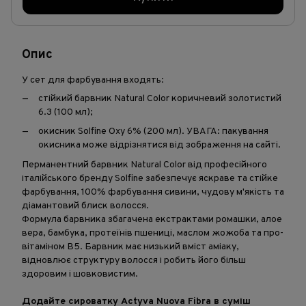
Опис
У сет для фарбування входять:
стійкий барвник Natural Color коричневий золотистий
6.3 (100 мл);
окисник Solfine Oxy 6% (200 мл). УВАГА: пакування
окисника може відрізнятися від зображення на сайті.
Перманентний барвник Natural Color від професійного
італійського бренду Solfine забезпечує яскраве та стійке
фарбування, 100% фарбування сивини, чудову м'якість та
діамантовий блиск волосся.
Формула барвника збагачена екстрактами ромашки, алое
вера, бамбука, протеїнів пшениці, маслом жожоба та про-
вітаміном В5. Барвник має низький вміст аміаку,
відновлює структуру волосся і робить його більш
здоровим і шовковистим.
Додайте сироватку Actyva Nuova Fibra в суміш