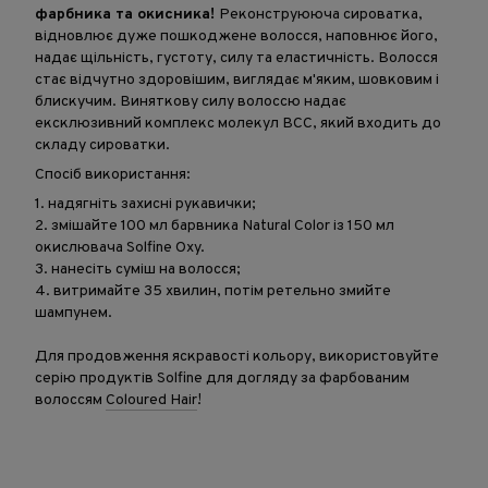
фарбника та окисника!
Реконструююча сироватка,
відновлює дуже пошкоджене волосся, наповнює його,
надає щільність, густоту, силу та еластичність. Волосся
стає відчутно здоровішим, виглядає м'яким, шовковим і
блискучим. Виняткову силу волоссю надає
ексклюзивний комплекс молекул BCC, який входить до
складу сироватки.
Спосіб використання:
1. надягніть захисні рукавички;
2. змішайте 100 мл барвника Natural Color із 150 мл
окислювача Solfine Oxy.
3. нанесіть суміш на волосся;
4. витримайте 35 хвилин, потім ретельно змийте
шампунем.
Для продовження яскравості кольору, використовуйте
серію продуктів Solfine для догляду за фарбованим
волоссям
Coloured Hair
!