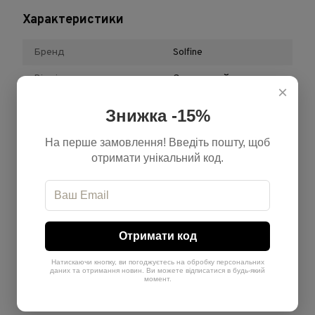
Характеристики
Бренд
Solfine
Відтінок
Золотистий
×
Обʼєм
100 мл + 200 мл
Знижка -15%
Країна-виробник
Італія
На перше замовлення! Введіть пошту, щоб
Тип продукту
Набір
отримати унікальний код.
Теплота
Теплий
Рівень
6
Отримати код
Відгуки
Натискаючи кнопку, ви погоджуєтесь на обробку персональних
даних та отримання новин. Ви можете відписатися в будь-який
момент.