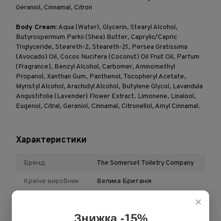
Geraniol, Cinnamal, Citron
Body Cream:
Aqua (Water), Glycerin, Stearyl Alcohol,
Butyrospermum Parkii (Shea) Butter, Caprylic/Capric
Triglyceride, Steareth-2, Steareth-21, Persea Gratissima
(Avocado) Oil, Cocos Nucifera (Coconut) Oil Fruit Oil, Parfum
(Fragrance), Benzyl Alcohol, Carbomer, Aminomethyl
Propanol, Xanthan Gum, Panthenol, Tocopheryl Acetate,
Myristyl Alcohol, Arachidyl Alcohol, Butylene Glycol, Lavandula
Angustifolia (Lavender) Flower Extract. Limonene, Linalool,
Eugenol, Citral, Geraniol, Cinnamal, Citronellol, Amyl Cinnamal.
Характеристики
Бренд
The Somerset Toiletry Company
Країна-виробник
Велика Британія
Клас косметики
Люкс
×
Знижка -15%