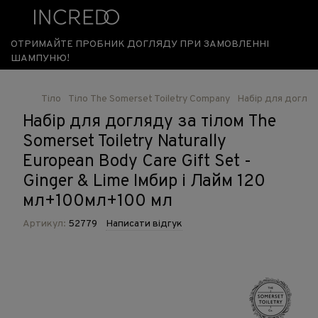
ОТРИМАЙТЕ ПРОБНИК ДОГЛЯДУ ПРИ ЗАМОВЛЕННІ
ШАМПУНЮ!
Тіло
Тіло The Somerset Toiletry Company
Набір для догляду
Набір для догляду за тілом The
Somerset Toiletry Naturally
European Body Care Gift Set -
Ginger & Lime Імбир і Лайм 120
мл+100мл+100 мл
Артикул:
52779
Написати відгук