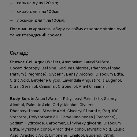
гель на душу 120 мл;
скраб для тіла 100мл;
лосьйон для тіла 100мл.
Поєднання ароматів імбиру та лайму створює зігріваючий
та життєрадісний аромат.
Склад:
Shower Gel:
Aqua (Water), Ammonium Lauryl Sulfate,
Cocamidopropyl Betaine, Sodium Chloride, Phenoxyethanol,
Parfum (Fragrance), Glycerin, Benzyl Alcohol, Disodium Edta,
Citric Acid, Butylene Glycol, Lavandula Angustifolia Eugenol,
Citral, Geraniol, Cinnamal, Citronellol, Amyl Cinnamal.
Body Scrub:
Aqua (Water), Ethylhexyl Palmitate, Stearyl
Alcohol, Palmitic Acid, Cetyl Alcohol, Glycerin,
Phenoxyethanol, Stearic Acid, Glyceryl Stearate, Peg-100
Stearate, Polysorbate 60, Carya Illinoinenen (Fragrance),
Sodium Hydroxide, Carbomer, Ethylhexylglycerin, Disodium
Edta, Myristyl Alcohol, Arachidyl Alcohol, Myristic Acid, Lauric
Acid, Arachidic Acid, Limonene, Linalool, Eugenol, Citral,