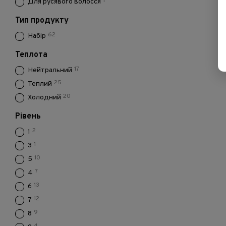
1
Для русявого волосся
Тип продукту
62
Набір
Теплота
17
Нейтральний
25
Теплий
20
Холодний
Рівень
2
1
1
3
10
5
7
4
13
6
12
7
9
8