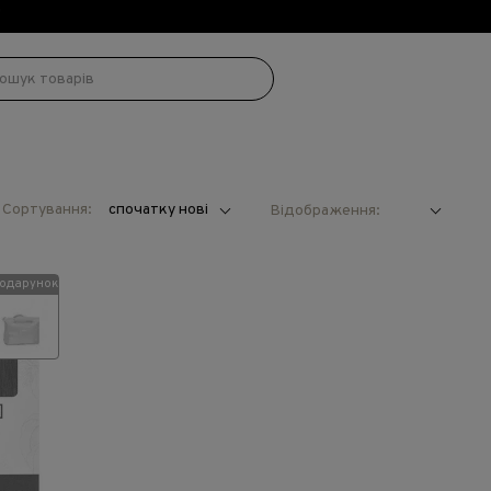
!
Сортування:
спочатку нові
Відображення:
одарунок