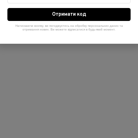
Отримати код
Натискаючи кнопку, ви погоджуєтесь на обробку персональних даних та
отримання новин. Ви можете відписатися в будь-який момент.