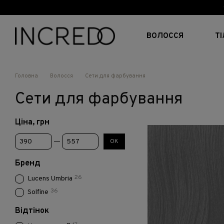
Перейти до основного контенту
ВОЛОССЯ
Т
Головна
Волосся
Сети для фарбування
Сети для фарбування
Ціна, грн
Від Ціна, грн
До Ціна, грн
ОК
Бренд
26
Lucens Umbria
36
Solfine
Відтінок