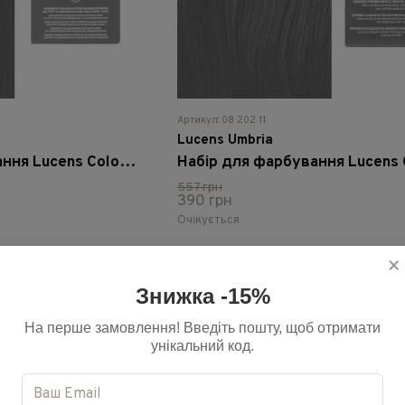
Артикул: 08 202 11
Lucens Umbria
Набір для фарбування Lucens Color 4.05 - Чорний шоколад
557 грн
390 грн
Очікується
×
Назад
1
2
3
4
Вперед
Знижка -15%
На перше замовлення! Введіть пошту, щоб отримати
унікальний код.