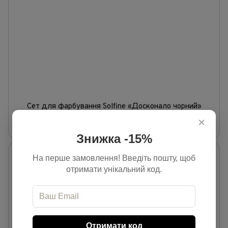
Сет для фарбування Solfine «Досконало чорний»
436 грн
×
459 грн
В наявності
Знижка -15%
Знижка
На перше замовлення! Введіть пошту, щоб
−12%
отримати унікальний код.
Отримати код