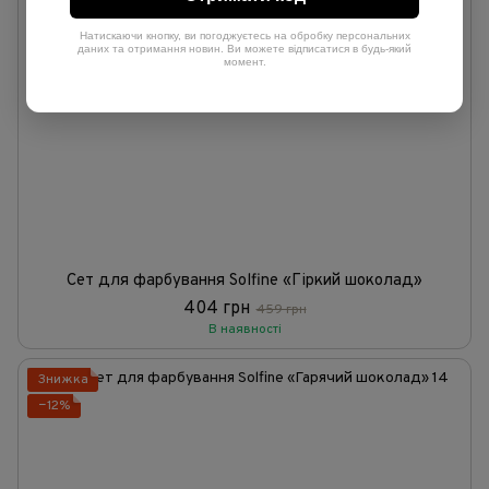
Натискаючи кнопку, ви погоджуєтесь на обробку персональних
даних та отримання новин. Ви можете відписатися в будь-який
момент.
Сет для фарбування Solfine «Гіркий шоколад»
404 грн
459 грн
В наявності
Знижка
−12%