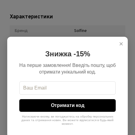
Характеристики
Бренд
Solfine
Відтінок
Попелястий
×
Знижка -15%
Обʼєм
100 мл + 200 мл
Країна-виробник
Італія
На перше замовлення! Введіть пошту, щоб
отримати унікальний код.
Тип продукту
Набір
Теплота
Холодний
Рівень
6
Отримати код
Натискаючи кнопку, ви погоджуєтесь на обробку персональних
Відгуки
даних та отримання новин. Ви можете відписатися в будь-який
момент.