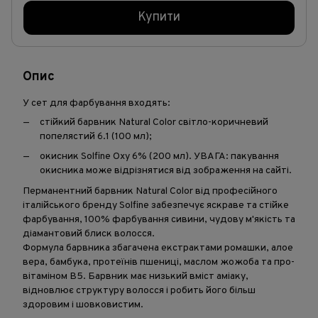
Купити
Опис
У сет для фарбування входять:
стійкий барвник Natural Color світло-коричневий
попелястий 6.1 (100 мл);
окисник Solfine Oxy 6% (200 мл). УВАГА: пакування
окисника може відрізнятися від зображення на сайті.
Перманентний барвник Natural Color від професійного
італійського бренду Solfine забезпечує яскраве та стійке
фарбування, 100% фарбування сивини, чудову м'якість та
діамантовий блиск волосся.
Формула барвника збагачена екстрактами ромашки, алое
вера, бамбука, протеїнів пшениці, маслом жожоба та про-
вітаміном В5. Барвник має низький вміст аміаку,
відновлює структуру волосся і робить його більш
здоровим і шовковистим.