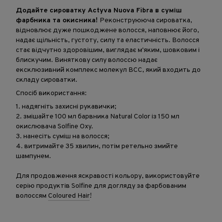
Додайте сироватку Actyva Nuova Fibra в суміш
фарбника та окисника!
Реконструююча сироватка,
відновлює дуже пошкоджене волосся, наповнює його,
надає щільність, густоту, силу та еластичність. Волосся
стає відчутно здоровішим, виглядає м'яким, шовковим і
блискучим. Виняткову силу волоссю надає
ексклюзивний комплекс молекул BCC, який входить до
складу сироватки.
Спосіб використання:
1. надягніть захисні рукавички;
2. змішайте 100 мл барвника Natural Color із 150 мл
окислювача Solfine Oxy.
3. нанесіть суміш на волосся;
4. витримайте 35 хвилин, потім ретельно змийте
шампунем.
Для продовження яскравості кольору, використовуйте
серію продуктів Solfine для догляду за фарбованим
волоссям
Coloured Hair
!