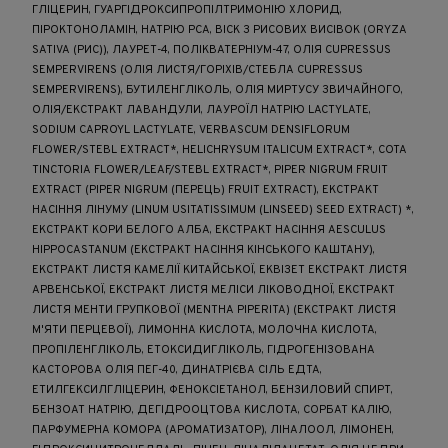
ГЛІЦЕРИН, ГУАРГІДРОКСИПРОПІЛТРИМОНІЮ ХЛОРИД,
ПІРОКТОНОЛАМІН, НАТРІЮ PCA, ВІСК З РИСОВИХ ВИСІВОК (ORYZA
SATIVA (РИС)), ЛАУРЕТ-4, ПОЛІКВАТЕРНІУМ-47, ОЛІЯ CUPRESSUS
SEMPERVIRENS (ОЛІЯ ЛИСТЯ/ГОРІХІВ/СТЕБЛА CUPRESSUS
SEMPERVIRENS), БУТИЛЕНГЛІКОЛЬ, ОЛІЯ МИРТУСУ ЗВИЧАЙНОГО,
ОЛІЯ/ЕКСТРАКТ ЛАВАНДУЛИ, ЛАУРОЇЛ НАТРІЮ LACTYLATE,
SODIUM CAPROYL LACTYLATE, VERBASCUM DENSIFLORUM
FLOWER/STEBL EXTRACT*, HELICHRYSUM ITALICUM EXTRACT*, COTA
TINCTORIA FLOWER/LEAF/STEBL EXTRACT*, PIPER NIGRUM FRUIT
EXTRACT (PIPER NIGRUM (ПЕРЕЦЬ) FRUIT EXTRACT), ЕКСТРАКТ
НАСІННЯ ЛІНУМУ (LINUM USITATISSIMUM (LINSEED) SEED EXTRACT) *,
ЕКСТРАКТ КОРИ БЕЛОГО АЛБА, ЕКСТРАКТ НАСІННЯ AESCULUS
HIPPOCASTANUM (ЕКСТРАКТ НАСІННЯ КІНСЬКОГО КАШТАНУ),
ЕКСТРАКТ ЛИСТЯ КАМЕЛІЇ КИТАЙСЬКОЇ, ЕКВІЗЕТ ЕКСТРАКТ ЛИСТЯ
АРВЕНСЬКОЇ, ЕКСТРАКТ ЛИСТЯ МЕЛІСИ ЛІКОВОДНОЇ, ЕКСТРАКТ
ЛИСТЯ МЕНТИ ГРУПКОВОЇ (MENTHA PIPERITA) (ЕКСТРАКТ ЛИСТЯ
М'ЯТИ ПЕРЦЕВОЇ), ЛИМОННА КИСЛОТА, МОЛОЧНА КИСЛОТА,
ПРОПІЛЕНГЛІКОЛЬ, ЕТОКСИДИГЛІКОЛЬ, ГІДРОГЕНІЗОВАНА
КАСТОРОВА ОЛІЯ ПЕГ-40, ДИНАТРІЄВА СІЛЬ ЕДТА,
ЕТИЛГЕКСИЛГЛІЦЕРИН, ФЕНОКСІЕТАНОЛ, БЕНЗИЛОВИЙ СПИРТ,
БЕНЗОАТ НАТРІЮ, ДЕГІДРООЦТОВА КИСЛОТА, СОРБАТ КАЛІЮ,
ПАРФУМЕРНА КОМОРА (АРОМАТИЗАТОР), ЛІНАЛООЛ, ЛІМОНЕН,