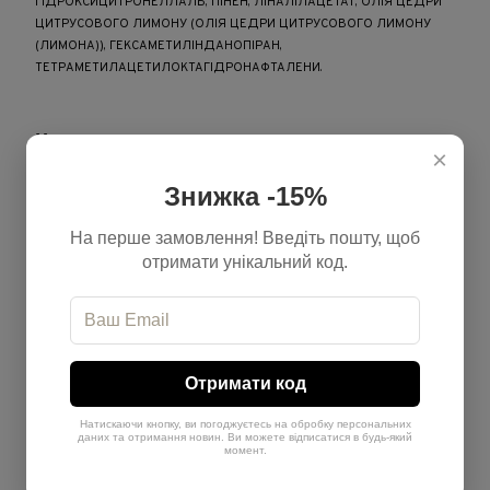
ГІДРОКСИЦИТРОНЕЛЛАЛЬ, ПІНЕН, ЛІНАЛІЛАЦЕТАТ, ОЛІЯ ЦЕДРИ
ЦИТРУСОВОГО ЛИМОНУ (ОЛІЯ ЦЕДРИ ЦИТРУСОВОГО ЛИМОНУ
(ЛИМОНА)), ГЕКСАМЕТИЛІНДАНОПІРАН,
ТЕТРАМЕТИЛАЦЕТИЛОКТАГІДРОНАФТАЛЕНИ.
Характеристики
×
Знижка -15%
Бренд
Actyva
Обʼєм
1000 мл
На перше замовлення! Введіть пошту, щоб
отримати унікальний код.
Країна-виробник
Італія
Тип продукту
Шампунь
Призначення
Від лупи
Отримати код
Натискаючи кнопку, ви погоджуєтесь на обробку персональних
Відгуки
даних та отримання новин. Ви можете відписатися в будь-який
момент.