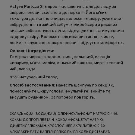
Actyva Purezza Shampoo – це шампунь для догляду за
шкірою голови, схильною до перхоті. Його м’яка
текстура делікатно очищає волосся та шкіру, усуваючи
забруднення та зайвий себум, а мікробісери з рисових
висівок забезпечують легке відлущування, стимулюючи
здорову шкіру. Волосся після використання – чисте,
легке та слухняне, а шкіра голови – відчутно комфортна.
Основні інгредієнти:
Екстракт чорного перцю, хвощ польовий, есенція
кипарису, м'ята, меліса, кіньський каштан, мирт, зелений
чай, лаванда.
85% натуральний склад
Спосіб застосування:
Нанесіть шампунь по секціях,
помасажуйте шкіру голови, емульгуйте, змийте та
висушіть рушником. За потреби повторіть.
СКЛАД: AQUA (ВОДА/EAU), ОЛЕФІНСУЛЬФОНАТ НАТРІЮ C14-16,
КОКАМІДОПРОПІЛБЕТАЇН, КОКОАМФОАЦЕТАТ НАТРІЮ,
ДИМЕТИЛГЛЮКАМІН, КРОСПОЛІМЕР АКРИЛАТІВ/C10-30
АЛКІЛАКРИЛАТУ, КАПРІЛІЛГЛІКОЛЬ, ГЛІКОЛЬДИСТЕАРАТ,