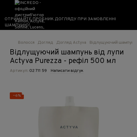
ОТРИМАЙТЕ ПРОБНИК ДОГЛЯДУ ПРИ ЗАМОВЛЕННІ
ШАМПУНЮ!
Волосся
Догляд
Догляд Actyva
Відлущуючий шампунь в
Відлущуючий шампунь від лупи
Actyva Purezza - рефіл 500 мл
Артикул:
02 711 59
Написати відгук
−6%