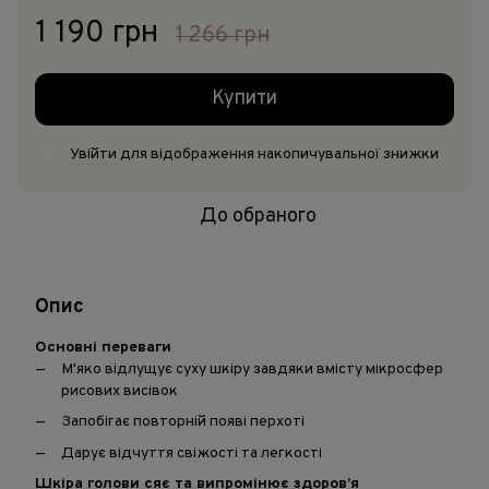
1 190 грн
1 266 грн
Купити
Увійти
для відображення накопичувальної знижки
%
До обраного
Опис
Основні переваги
М'яко відлущує суху шкіру завдяки вмісту мікросфер
рисових висівок
Запобігає повторній появі перхоті
Дарує відчуття свіжості та легкості
Шкіра голови сяє та випромінює здоров’я