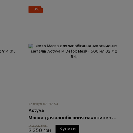
−3%
Артикул: 02 712 54
Actyva
Маска для запобігання накопичення металів Actyva M Detox Mask - 500 мл
2 424 грн
Купити
2 350 грн