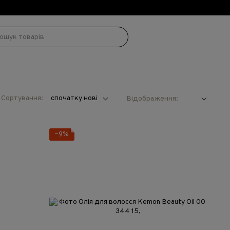
!
Сортування:
спочатку нові
Відображення:
−9%