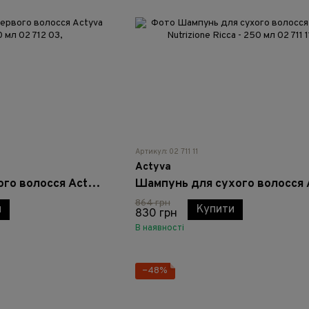
Артикул: 02 711 11
Actyva
Маска для кучервого волосся Actyva Disciplina - 200 мл
864 грн
и
Купити
830 грн
В наявності
−48%