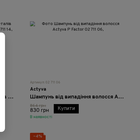
Артикул: 02 711 06
Actyva
Шампунь для видалення металів Actyva M Detox Shampoo - 250 мл
Шампунь від випадіння волосся Actyva P Factor
864 грн
Купити
830 грн
В наявності
−4%