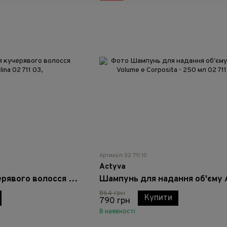
Артикул: 02 711 10
Actyva
Шампунь для кучерявого волосся Actyva Disciplina
864 грн
Купити
790 грн
В наявності