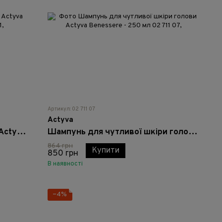
Артикул: 02 711 07
Actyva
Шампунь для сухого волосся Actyva Nutrizione Ricca - 250 мл
Шампунь для чутливої шкіри голови Actyva Benessere - 250 мл
864 грн
Купити
850 грн
В наявності
−4%