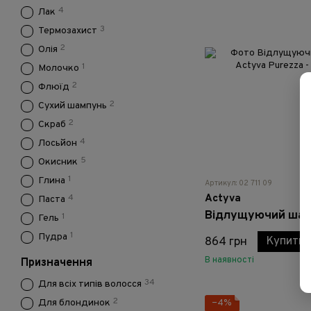
4
Лак
3
Термозахист
2
Олія
1
Молочко
2
Флюїд
2
Сухий шампунь
2
Скраб
4
Лосьйон
5
Окисник
1
Глина
Артикул: 02 711 09
Actyva
4
Паста
1
Гель
1
Пудра
Купити
864 грн
В наявності
Призначення
34
Для всіх типів волосся
2
Для блондинок
−4%