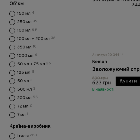
Обʼєм
4
150 мл
39
250 мл
69
100 мл
36
100 мл + 200 мл
10
350 мл
6
Артикул: 00 344 14
1000 мл
Kemon
26
50 мл + 75 мл
11
125 мл
890 грн
2
Купити
50 мл
623 грн
3
500 мл
В наявності
55
200 мл
2
72 мл
1
7 мл
Країна-виробник
283
Італія