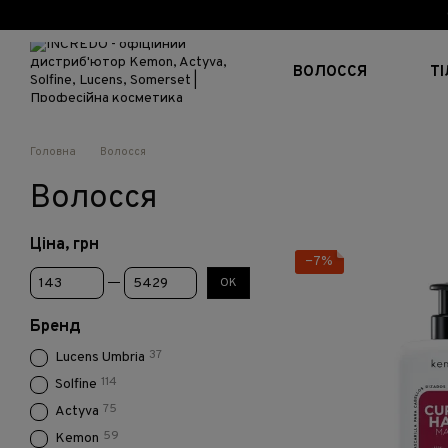
Перейти до основного контенту
ВОЛОССЯ
Т
Головна
Волосся
Волосся
Ціна, грн
−7%
Від Ціна, грн
До Ціна, грн
ОК
Бренд
37
Lucens Umbria
114
Solfine
75
Actyva
59
Kemon