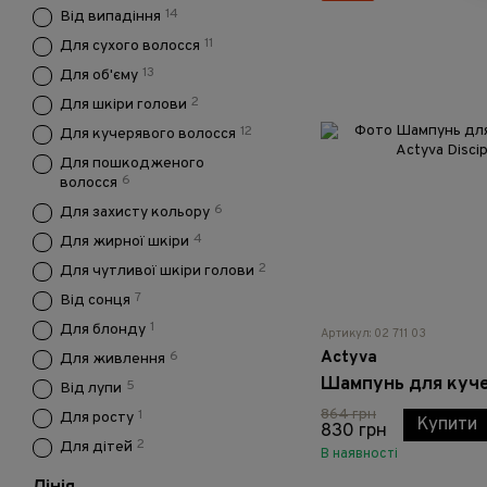
14
Від випадіння
11
Для сухого волосся
13
Для об'єму
2
Для шкіри голови
12
Для кучерявого волосся
Для пошкодженого
6
волосся
6
Для захисту кольору
4
Для жирної шкіри
2
Для чутливої шкіри голови
7
Від сонця
1
Для блонду
Артикул: 02 711 03
6
Actyva
Для живлення
5
Від лупи
864 грн
1
Для росту
Купити
830 грн
2
Для дітей
В наявності