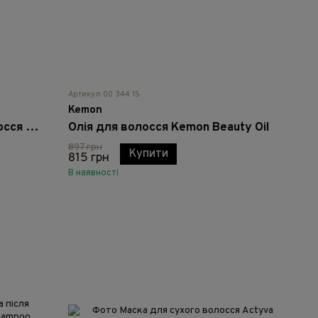
Артикул: 00 344 15
Kemon
Шампунь для кучерявого волосся Kemon Curly Hair Shampoo
Олія для волосся Kemon Beauty Oil
897 грн
Купити
815 грн
В наявності