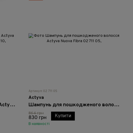
Артикул: 02 711 05
Actyva
Шампунь для надання об'єму Actyva Volume e Corposita - 250 мл
Шампунь для пошкодженого волосся Actyva Nuova Fibra
864 грн
Купити
830 грн
В наявності