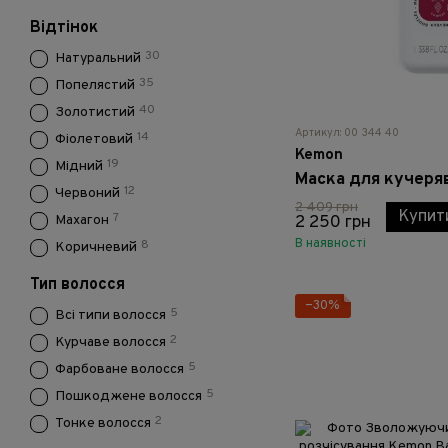
Відтінок
30
Натуральний
35
Попелястий
40
Золотистий
Артикул: 00 344 40
14
Фіолетовий
Kemon
19
Мідний
12
Червоний
2 409 грн
Купит
7
2 250 грн
Махагон
В наявності
8
Коричневий
Тип волосся
−30%
5
Всі типи волосся
2
Курчаве волосся
5
Фарбоване волосся
5
Пошкоджене волосся
2
Тонке волосся