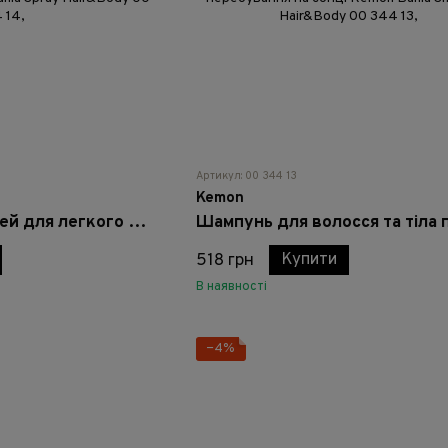
Артикул: 00 344 13
Kemon
Зволожуючий спрей для легкого розчісування Kemon Bahia Spray Hair&Body
Купити
518 грн
В наявності
−4%