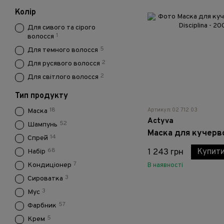
Колір
Для сивого та сірого
1
волосся
5
Для темного волосся
2
Для русявого волосся
2
Для світлого волосся
Тип продукту
18
Артикул: 02 712 03
Маска
Actyva
52
Шампунь
14
Спрей
Купит
68
1 243 грн
Набір
7
Кондиціонер
В наявності
3
Сироватка
3
Мус
57
Фарбник
5
Крем