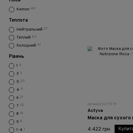
Лінія
49
Kemon
Теплота
27
Нейтральний
63
Теплий
51
Холодний
Рівень
4
1
3
3
20
5
11
4
21
6
Артикул: 02 712 19
22
7
Actyva
16
8
8
9
Купит
4 422 грн
1
1-4