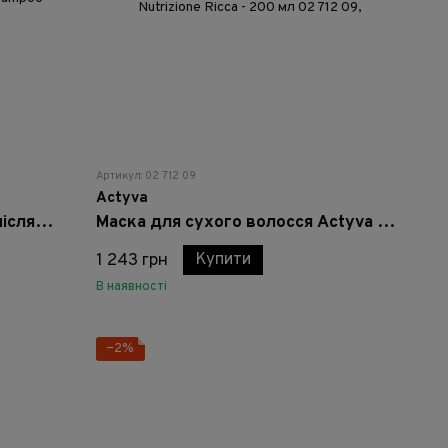
Артикул: 02 712 09
Actyva
Шампунь для волосся та тіла після перебування на сонці Kemon Bahia Shampoo Hair&Body
Маска для сухого волосся Actyva Nutrizione Ricca - 200 мл
Купити
1 243 грн
В наявності
−2%