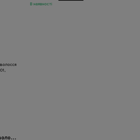
В наявності
Веганський кондиціонер для волосся Actyva Bellessere - 200 мл