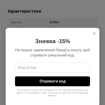
Характеристики
Бренд
Solfine
Відтінок
Золотистий, Фіолетовий
×
Обʼєм
100 мл + 200 мл
Знижка -15%
Країна-виробник
Італія
На перше замовлення! Введіть пошту, щоб
отримати унікальний код.
Тип продукту
Набір
Теплота
Теплий
Рівень
8
Отримати код
Натискаючи кнопку, ви погоджуєтесь на обробку персональних
Відгуки
даних та отримання новин. Ви можете відписатися в будь-який
момент.