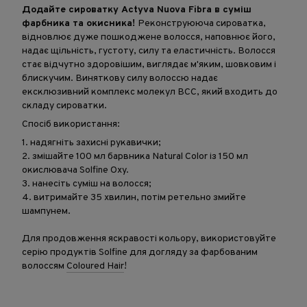
Додайте сироватку Actyva Nuova Fibra в суміш
фарбника та окисника!
Реконструююча сироватка,
відновлює дуже пошкоджене волосся, наповнює його,
надає щільність, густоту, силу та еластичність. Волосся
стає відчутно здоровішим, виглядає м'яким, шовковим і
блискучим. Виняткову силу волоссю надає
ексклюзивний комплекс молекул BCC, який входить до
складу сироватки.
Спосіб використання:
1. надягніть захисні рукавички;
2. змішайте 100 мл барвника Natural Color із 150 мл
окислювача Solfine Oxy.
3. нанесіть суміш на волосся;
4. витримайте 35 хвилин, потім ретельно змийте
шампунем.
Для продовження яскравості кольору, використовуйте
серію продуктів Solfine для догляду за фарбованим
волоссям
Coloured Hair
!