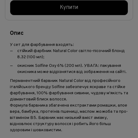
Купити
Опис
У сет для фарбування входять:
стійкий фарбник Natural Color світло-пісочний блонд
8.32 (100 мл);
окисник Solfine Oxy 6% (200 мл). УВАГА: пакування
окисника може відрізнятися від зображення на сайті.
Перманентний барвник Natural Color від професійного
італійського бренду Solfine забезпечує яскраве та стійке
фарбування, 100% фарбування сивини, чудову м'якість та
діамантовий блиск волосся.
Формула барвника збагачена екстрактами ромашки, алое
вера, бамбука, протеїнів пшениці, маслом жожоба та про-
вітаміном В5. Барвник має низький вміст аміаку,
відновлює структуру волосся і робить його більш
здоровим і шовковистим.